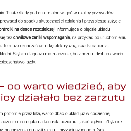
ia
. Tłuste ślady pod autem albo wilgoć w okolicy przewodów i
rowadzi do spadku skuteczności działania i przyspiesza zużycie
ontrolki na desce rozdzielczej
, informujące o błędzie układu
się też
chwilowe zaniki wspomagania
, na przykład po uruchomieniu
ci. To może oznaczać usterkę elektryczną, spadki napięcia,
kładni. Szybka diagnoza ma znaczenie, bo z pozoru drobna awaria
zpieczeństwo jazdy.
– co warto wiedzieć, aby
cy działało bez zarzutu
poziomie przez lata, warto dbać o układ już w codziennej
czenie ma regularna kontrola poziomu i jakości płynu. Zbyt niski
y, pogorszenia precyzji skrętu i przyspieszonego zużycia