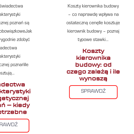
 świadectwa
Koszty kierownika budowy
akterystyki
– co naprawdę wpływa na
cznej poznań są
ostateczną cenęIle kosztuje
obowiązkoweJak
kierownik budowy – poznaj
wygodnie zdobyć
typowe stawki…
iadectwa
Koszty
kierownika
akterystyki
budowy: od
cznej poznańIle
czego zależą i ile
osztują…
wynoszą
adectwa
kterystyki
SPRAWDŹ
etycznej
ń – kiedy
otrzebne
PRAWDŹ