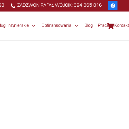
98
ZADZWOŃ RAFAŁ WÓJCIK: 694 365 816
ługi Inżynierskie
Dofinansowania
Blog
Praca
Kontak