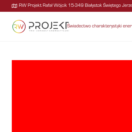
RW Projekt Rafał Wójcik 15-349 Białystok Świętego Jer
Świadectwo charakterystyki ener