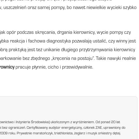
uszczelnień oraz samej pompy, bo nawet niewielkie wycieki szybko
ak opór podczas skręcania, drgania kierownicy, wycie pompy czy
a reakcja i fachowa diagnostyka pozwalają ustalić, czy winny jest
 Dobrą praktyką jest też unikanie długiego przytrzymywania kierownicy
parkowanie bez zbędnego „kręcenia na postoju”. Takie nawyki realnie
rownicy
pracuje płynnie, cicho i przewidywalnie.
ownictwo i Inżynieria Środowiska) ukończonym z wyróżnieniem. Od ponad 20 lat
mi bez ograniczeń. Certyfikowany audytor energetyczny, członek ZAE, uprawniony do
9 roku. Prywatnie maratończyk, triathlonista, żeglarz i muzyk orkiestry dętej.