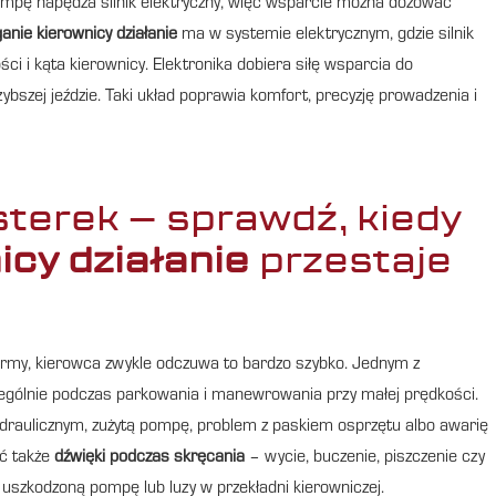
pompę napędza silnik elektryczny, więc wsparcie można dozować
nie kierownicy działanie
ma w systemie elektrycznym, gdzie silnik
i i kąta kierownicy. Elektronika dobiera siłę wsparcia do
bszej jeździe. Taki układ poprawia komfort, precyzję prowadzenia i
terek – sprawdź, kiedy
cy działanie
przestaje
rmy, kierowca zwykle odczuwa to bardzo szybko. Jednym z
zególnie podczas parkowania i manewrowania przy małej prędkości.
ydraulicznym, zużytą pompę, problem z paskiem osprzętu albo awarię
ić także
dźwięki podczas skręcania
– wycie, buczenie, piszczenie czy
, uszkodzoną pompę lub luzy w przekładni kierowniczej.