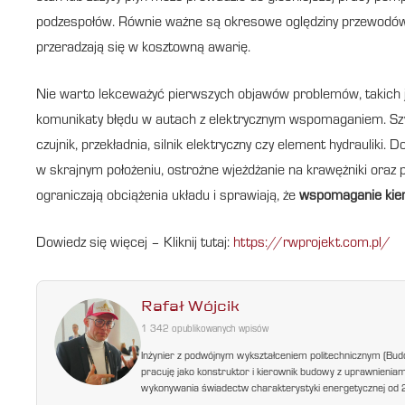
podzespołów. Równie ważne są okresowe oględziny przewodów, 
przeradzają się w kosztowną awarię.
Nie warto lekceważyć pierwszych objawów problemów, takich j
komunikaty błędu w autach z elektrycznym wspomaganiem. Szybk
czujnik, przekładnia, silnik elektryczny czy element hydrauliki.
w skrajnym położeniu, ostrożne wjeżdżanie na krawężniki oraz 
ograniczają obciążenia układu i sprawiają, że
wspomaganie kie
Dowiedz się więcej – Kliknij tutaj:
https://rwprojekt.com.pl/
Rafał Wójcik
1 342 opublikowanych wpisów
Inżynier z podwójnym wykształceniem politechnicznym (Bud
pracuję jako konstruktor i kierownik budowy z uprawnienia
wykonywania świadectw charakterystyki energetycznej od 200