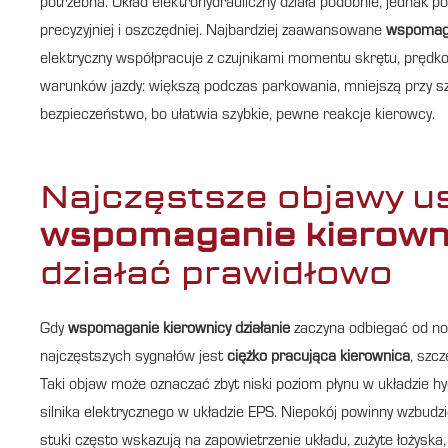
potrzebna. Układ elektrohydrauliczny działa podobnie, jednak 
precyzyjniej i oszczędniej. Najbardziej zaawansowane
wspomaga
elektryczny współpracuje z czujnikami momentu skrętu, prędkośc
warunków jazdy: większą podczas parkowania, mniejszą przy szy
bezpieczeństwo, bo ułatwia szybkie, pewne reakcje kierowcy.
Najczęstsze objawy us
wspomaganie kierowni
działać prawidłowo
Gdy
wspomaganie kierownicy działanie
zaczyna odbiegać od no
najczęstszych sygnałów jest
ciężko pracująca kierownica
, szc
Taki objaw może oznaczać zbyt niski poziom płynu w układzie h
silnika elektrycznego w układzie EPS. Niepokój powinny wzbudz
stuki często wskazują na zapowietrzenie układu, zużyte łożyska