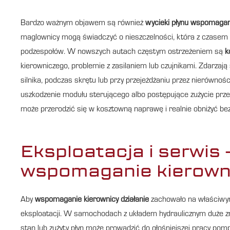
Bardzo ważnym objawem są również
wycieki płynu wspomagan
maglownicy mogą świadczyć o nieszczelności, która z czasem p
podzespołów. W nowszych autach częstym ostrzeżeniem są
k
kierowniczego, problemie z zasilaniem lub czujnikami. Zdarzają 
silnika, podczas skrętu lub przy przejeżdżaniu przez nierównoś
uszkodzenie modułu sterującego albo postępujące zużycie prze
może przerodzić się w kosztowną naprawę i realnie obniżyć be
Eksploatacja i serwis 
wspomaganie kierowni
Aby
wspomaganie kierownicy działanie
zachowało na właściwym 
eksploatacji. W samochodach z układem hydraulicznym duże zna
stan lub zużyty płyn może prowadzić do głośniejszej pracy pomp