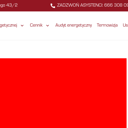
zego 43/2
ZADZWOŃ ASYSTENCI: 666 308 0
getycznej
Cennik
Audyt energetyczny
Termowizja
Us