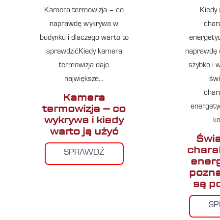
Kamera termowizja – co
Kiedy
naprawdę wykrywa w
char
budynku i dlaczego warto to
energety
sprawdzićKiedy kamera
naprawdę 
termowizja daje
szybko i 
największe…
św
char
Kamera
termowizja – co
energety
wykrywa i kiedy
k
warto ją użyć
Świ
chara
SPRAWDŹ
energ
pozna
są p
S