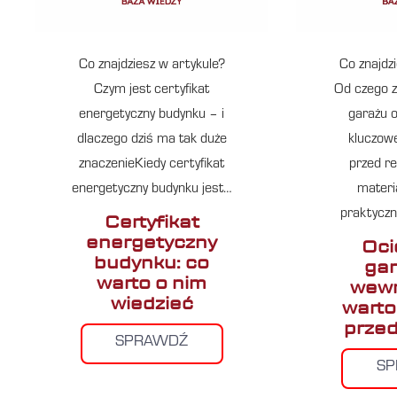
Co znajdziesz w artykule?
Co znajdz
Czym jest certyfikat
Od czego z
energetyczny budynku – i
garażu 
dlaczego dziś ma tak duże
kluczow
znaczenieKiedy certyfikat
przed r
energetyczny budynku jest…
materi
praktyczn
Certyfikat
energetyczny
Oci
budynku: co
gar
warto o nim
wewn
wiedzieć
warto
przed
SPRAWDŹ
S