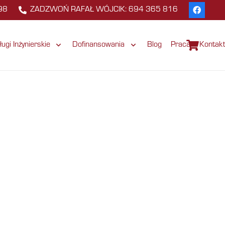
98
ZADZWOŃ RAFAŁ WÓJCIK: 694 365 816
ługi Inżynierskie
Dofinansowania
Blog
Praca
Kontak