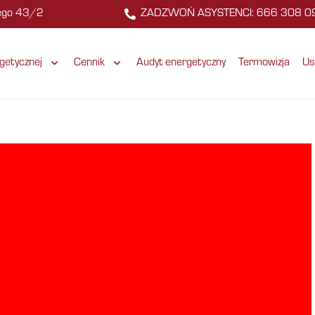
zego 43/2
ZADZWOŃ ASYSTENCI: 666 308 0
getycznej
Cennik
Audyt energetyczny
Termowizja
Us