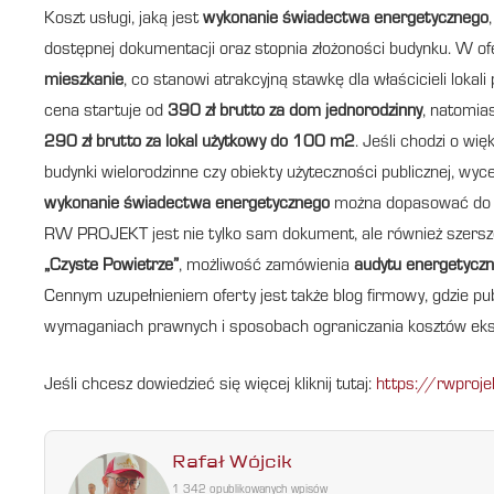
Koszt usługi, jaką jest
wykonanie świadectwa energetycznego
dostępnej dokumentacji oraz stopnia złożoności budynku. W 
mieszkanie
, co stanowi atrakcyjną stawkę dla właścicieli lok
cena startuje od
390 zł brutto za dom jednorodzinny
, natomia
290 zł brutto za lokal użytkowy do 100 m2
. Jeśli chodzi o wi
budynki wielorodzinne czy obiekty użyteczności publicznej, wyc
wykonanie świadectwa energetycznego
można dopasować do ska
RW PROJEKT jest nie tylko sam dokument, ale również szers
„Czyste Powietrze”
, możliwość zamówienia
audytu energetycz
Cennym uzupełnieniem oferty jest także blog firmowy, gdzie pu
wymaganiach prawnych i sposobach ograniczania kosztów eks
Jeśli chcesz dowiedzieć się więcej kliknij tutaj:
https://rwproje
Rafał Wójcik
1 342 opublikowanych wpisów