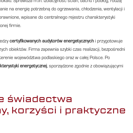
okalu. Sprawdza m.in. izolacyjność ścian, dachu i podłóg, rodzaj
nie na energię potrzebną do ogrzewania, chłodzenia, wentylacji i
rawnione, wpisane do centralnego rejestru charakterystyki
nej firmie.
iedzy
certyfikowanych audytorów energetycznych
i przygotowuje
ch obiektów. Firma zapewnia szybki czas realizacji, bezpośredni
 terenie województwa podlaskiego oraz w całej Polsce. Po
terystyki energetycznej
, sporządzone zgodnie z obowiązującymi
ie świadectwa
, korzyści i praktyczne