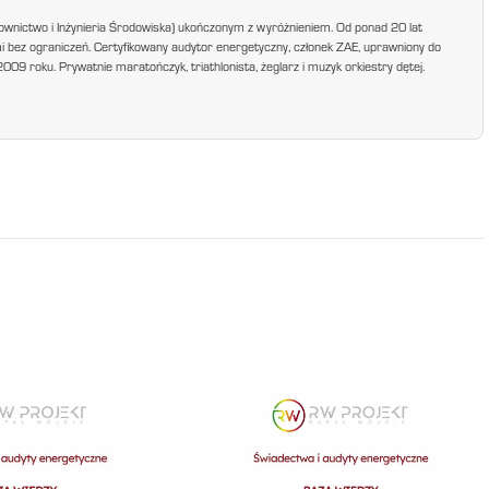
ownictwo i Inżynieria Środowiska) ukończonym z wyróżnieniem. Od ponad 20 lat
mi bez ograniczeń. Certyfikowany audytor energetyczny, członek ZAE, uprawniony do
9 roku. Prywatnie maratończyk, triathlonista, żeglarz i muzyk orkiestry dętej.