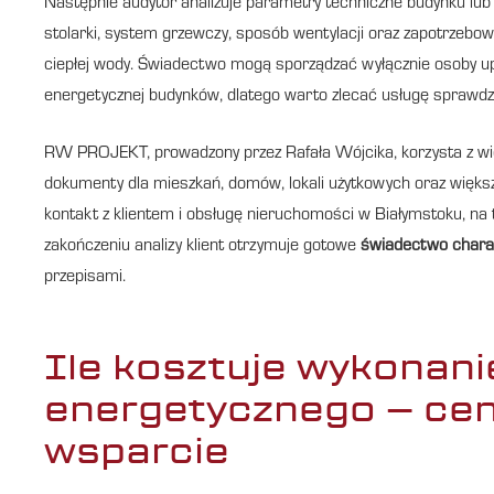
Następnie audytor analizuje parametry techniczne budynku lub l
stolarki, system grzewczy, sposób wentylacji oraz zapotrzebowa
ciepłej wody. Świadectwo mogą sporządzać wyłącznie osoby up
energetycznej budynków, dlatego warto zlecać usługę sprawdzo
RW PROJEKT, prowadzony przez Rafała Wójcika, korzysta z w
dokumenty dla mieszkań, domów, lokali użytkowych oraz większy
kontakt z klientem i obsługę nieruchomości w Białymstoku, na
zakończeniu analizy klient otrzymuje gotowe
świadectwo charak
przepisami.
Ile kosztuje wykonan
energetycznego – ceny
wsparcie