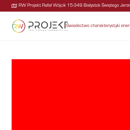
RW Projekt Rafał Wójcik 15-349 Białystok Świętego Jer
Świadectwo charakterystyki ener