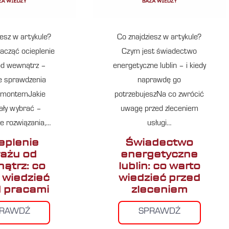
iesz w artykule?
Co znajdziesz w artykule?
acząć ocieplenie
Czym jest świadectwo
od wewnątrz –
energetyczne lublin – i kiedy
e sprawdzenia
naprawdę go
emontemJakie
potrzebujeszNa co zwrócić
ały wybrać –
uwagę przed zleceniem
e rozwiązania,…
usługi…
eplenie
Świadectwo
ażu od
energetyczne
ątrz: co
lublin: co warto
 wiedzieć
wiedzieć przed
 pracami
zleceniem
PRAWDŹ
SPRAWDŹ