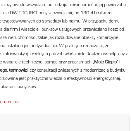
, zależy przede wszystkim od rodzaju nieruchomości, jej powierzchni,
ofercie RW PROJEKT ceny zaczynają się od
190 zł brutto za
ali przygotowywanych do sprzedaży lub najmu. W przypadku domu
st dla firm i właścicieli punktów usługowych przewidziano koszt od
ększe nieruchomości, takie jak rozbudowane obiekty komercyjne,
ena ustalana jest indywidualnie. W praktyce oznacza to, że
li inwestycji i realnych potrzeb właściciela. Atutem współpracy z
ze wsparcie techniczne: pomoc przy programach
„Moje Ciepło”
i
nego
,
termowizji
czy konsultacji związanych z modernizacją budynku.
blikowana jest praktyczna wiedza o efektywności energetycznej,
ploatacji budynków.
kt.com.pl/