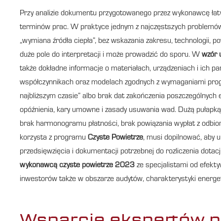
Przy analizie dokumentu przygotowanego przez wykonawcę łatwo
terminów prac. W praktyce jednym z najczęstszych problemów je
„wymiana źródła ciepła”, bez wskazania zakresu, technologii, p
duże pole do interpretacji i może prowadzić do sporu. W
wzór 
także dokładne informacje o materiałach, urządzeniach i ich p
współczynnikach oraz modelach zgodnych z wymaganiami progr
najbliższym czasie” albo brak dat zakończenia poszczególnyc
opóźnienia, kary umowne i zasady usuwania wad. Dużą pułapką b
brak harmonogramu płatności, brak powiązania wypłat z odbior
korzysta z programu
Czyste Powietrze
, musi dopilnować, aby
przedsięwzięcia i dokumentacji potrzebnej do rozliczenia dota
wykonawcą czyste powietrze 2023
ze specjalistami od efekty
inwestorów także w obszarze audytów, charakterystyki energ
Wsparcie ekspertów p