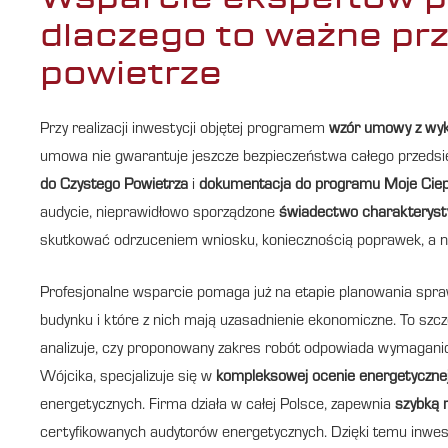
dlaczego to ważne prz
powietrze
Przy realizacji inwestycji objętej programem
wzór umowy z wy
umowa nie gwarantuje jeszcze bezpieczeństwa całego przedsi
do Czystego Powietrza
i
dokumentacja do programu Moje Ciep
audycie, nieprawidłowo sporządzone
świadectwo charakterysty
skutkować odrzuceniem wniosku, koniecznością poprawek, a n
Profesjonalne wsparcie pomaga już na etapie planowania spra
budynku i które z nich mają uzasadnienie ekonomiczne. To sz
analizuje, czy proponowany zakres robót odpowiada wymaga
Wójcika, specjalizuje się w
kompleksowej ocenie energetyczne
energetycznych. Firma działa w całej Polsce, zapewnia
szybką r
certyfikowanych audytorów energetycznych. Dzięki temu inwes