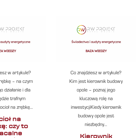
iesz w artykule?
Co znajdziesz w artykule?
zrębkę – na czym
Kim jest kierownik budowy
o działanie i dla
opole – poznaj jego
ędzie trafnym
kluczową rolę na
cioł na zrębkę…
inwestycjiKiedy kierownik
budowy opole jest
cioł na
ę: czy to
niezbędny…
acalne
Kierownik