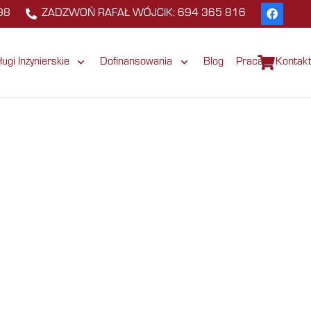
98
ZADZWOŃ RAFAŁ WÓJCIK: 694 365 816
ługi Inżynierskie
Dofinansowania
Blog
Praca
Kontak