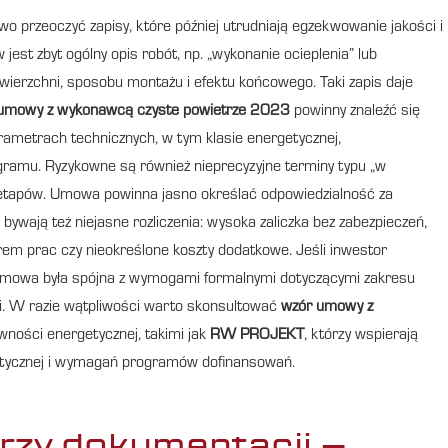
 przeoczyć zapisy, które później utrudniają egzekwowanie jakości i
st zbyt ogólny opis robót, np. „wykonanie ocieplenia” lub
owierzchni, sposobu montażu i efektu końcowego. Taki zapis daje
umowy z wykonawcą czyste powietrze 2023
powinny znaleźć się
arametrach technicznych, w tym klasie energetycznej,
amu. Ryzykowne są również nieprecyzyjne terminy typu „w
h etapów. Umowa powinna jasno określać odpowiedzialność za
ywają też niejasne rozliczenia: wysoka zaliczka bez zabezpieczeń,
em prac czy nieokreślone koszty dodatkowe. Jeśli inwestor
 umowa była spójna z wymogami formalnymi dotyczącymi zakresu
cji. W razie wątpliwości warto skonsultować
wzór umowy z
wności energetycznej, takimi jak
RW PROJEKT
, którzy wspierają
etycznej i wymagań programów dofinansowań.
rzy dokumentacji –