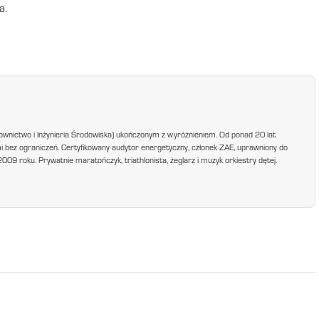
a.
ownictwo i Inżynieria Środowiska) ukończonym z wyróżnieniem. Od ponad 20 lat
mi bez ograniczeń. Certyfikowany audytor energetyczny, członek ZAE, uprawniony do
9 roku. Prywatnie maratończyk, triathlonista, żeglarz i muzyk orkiestry dętej.