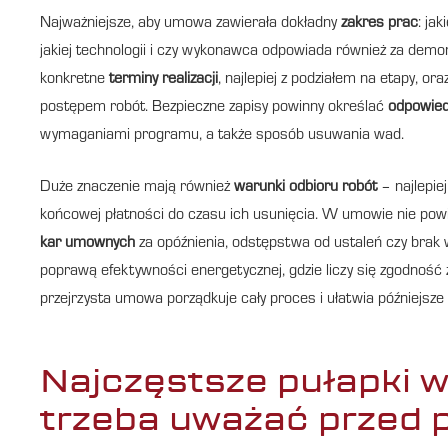
Najważniejsze, aby umowa zawierała dokładny
zakres prac
: ja
jakiej technologii i czy wykonawca odpowiada również za demont
konkretne
terminy realizacji
, najlepiej z podziałem na etapy, ora
postępem robót. Bezpieczne zapisy powinny określać
odpowied
wymaganiami programu, a także sposób usuwania wad.
Duże znaczenie mają również
warunki odbioru robót
– najlepie
końcowej płatności do czasu ich usunięcia. W umowie nie po
kar umownych
za opóźnienia, odstępstwa od ustaleń czy bra
poprawą efektywności energetycznej, gdzie liczy się zgodność 
przejrzysta umowa porządkuje cały proces i ułatwia późniejsze 
Najczęstsze pułapki w
trzeba uważać przed 