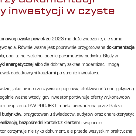
y inwestycji w czyste
konawcą czyste powietrze 2023
ma duże znaczenie, ale sama
ęwzięcia. Równie ważna jest poprawnie przygotowana
dokumentacja
ło
, oparta na rzetelnej ocenie parametrów budynku. Błędy w
ki energetycznej
albo źle dobrany zakres modernizacji mogą
awet dodatkowymi kosztami po stronie inwestora.
wdzić, jakie prace rzeczywiście poprawią efektywność energetyczną
czególnie ważne wtedy, gdy inwestor porównuje oferty wykonawców i
niom programu. RW PROJEKT, marka prowadzona przez Rafała
j budynków
, przygotowaniu świadectw, audytów oraz charakterystyk
ealizację
,
bezpośredni kontakt z klientem
i wsparcie
tor otrzymuje nie tylko dokument, ale przede wszystkim praktyczną