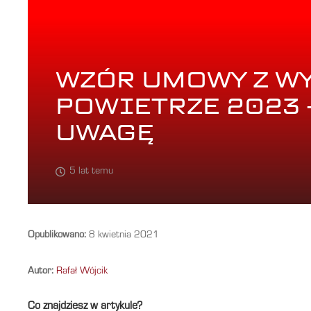
WZÓR UMOWY Z W
POWIETRZE 2023 
UWAGĘ
5 lat temu
Opublikowano:
8 kwietnia 2021
Autor:
Rafał Wójcik
Co znajdziesz w artykule?