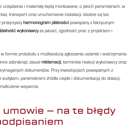
kie urządzenia i materiały będą montowane, o jakich parametrach, w
aż, transport oraz uruchomienie instalacji. Istotne są też
z przejrzysty
harmonogram płatności
powiązany z faktycznym
zialność wykonawcy
za jakość, zgodność prac z projektem i
j w formie protokołu z możliwością zgłoszenia usterek i wstrzymania
winno zabraknąć zasad
reklamacji
, terminów reakcji wykonawcy oraz
k wymaganych dokumentów. Przy inwestycjach powiązanych z
z audytem, parametrami źródła ciepła i dokumentacją do dotacji,
rozliczenie wsparcia.
 umowie – na te błędy
podpisaniem