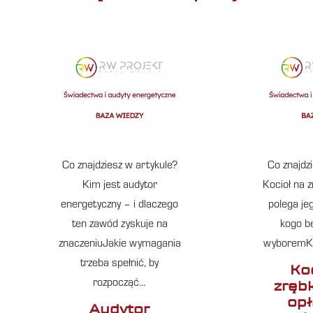
Co znajdziesz w artykule?
Co znajdz
Kim jest audytor
Kocioł na 
energetyczny – i dlaczego
polega jeg
ten zawód zyskuje na
kogo b
znaczeniuJakie wymagania
wyboremKo
trzeba spełnić, by
Ko
zrębk
rozpocząć…
opł
Audytor