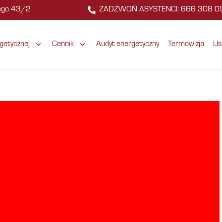
zego 43/2
ZADZWOŃ ASYSTENCI: 666 308 0
getycznej
Cennik
Audyt energetyczny
Termowizja
Us