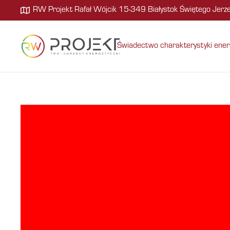
RW Projekt Rafał Wójcik 15-349 Białystok Świętego Jer
Świadectwo charakterystyki ener