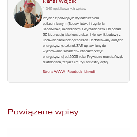
Rafał Wójcik
1 349 opublikowanych wpisów
Inżynier z podwójnym wykształceniem
politechnicznym (Budownictwo i Inżynieria
Środowiska) ukończonym z wyróżnieniem. Od ponad
20 lat pracuję jako konstruktor i kierownik budowy z
uprawnieniami bez ograniczeń. Certyfikowany audytor
energetyczny, członek ZAE, uprawniony do
wykonywania świadectw charakterystyki
energetycznej od 2009 roku. Prywatnie maratończyk,
triathlonista, żeglarz i muzyk orkiestry dętej.
Strona WWW
·
Facebook
·
LinkedIn
Powiązane wpisy