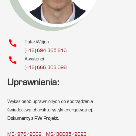
call
Rafał Wójcik
(+48) 694 365 816
call
Asystenci
(+48) 666 308 098
Uprawnienia:
Wykaz osób uprawnionych do sporządzenia
świadectwa charakterystyki energetycznej.
Dokumenty z RW Projekt.
MŚ/976/2009
MŚ/30085/2023
|
|