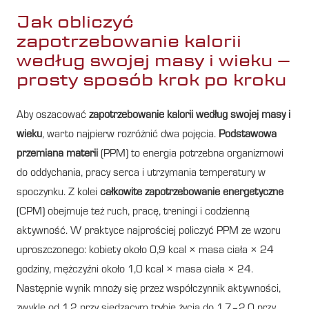
Jak obliczyć
zapotrzebowanie kalorii
według swojej masy i wieku –
prosty sposób krok po kroku
Aby oszacować
zapotrzebowanie kalorii według swojej masy i
wieku
, warto najpierw rozróżnić dwa pojęcia.
Podstawowa
przemiana materii
(PPM) to energia potrzebna organizmowi
do oddychania, pracy serca i utrzymania temperatury w
spoczynku. Z kolei
całkowite zapotrzebowanie energetyczne
(CPM) obejmuje też ruch, pracę, treningi i codzienną
aktywność. W praktyce najprościej policzyć PPM ze wzoru
uproszczonego: kobiety około 0,9 kcal × masa ciała × 24
godziny, mężczyźni około 1,0 kcal × masa ciała × 24.
Następnie wynik mnoży się przez współczynnik aktywności,
zwykle od 1,2 przy siedzącym trybie życia do 1,7–2,0 przy