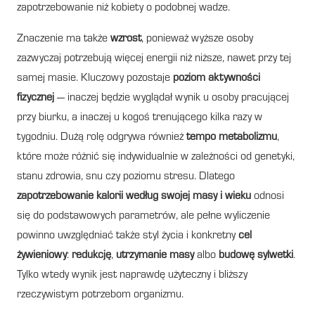
zapotrzebowanie niż kobiety o podobnej wadze.
Znaczenie ma także
wzrost
, ponieważ wyższe osoby
zazwyczaj potrzebują więcej energii niż niższe, nawet przy tej
samej masie. Kluczowy pozostaje
poziom aktywności
fizycznej
— inaczej będzie wyglądał wynik u osoby pracującej
przy biurku, a inaczej u kogoś trenującego kilka razy w
tygodniu. Dużą rolę odgrywa również
tempo metabolizmu
,
które może różnić się indywidualnie w zależności od genetyki,
stanu zdrowia, snu czy poziomu stresu. Dlatego
zapotrzebowanie kalorii według swojej masy i wieku
odnosi
się do podstawowych parametrów, ale pełne wyliczenie
powinno uwzględniać także styl życia i konkretny
cel
żywieniowy
:
redukcję
,
utrzymanie masy
albo
budowę sylwetki
.
Tylko wtedy wynik jest naprawdę użyteczny i bliższy
rzeczywistym potrzebom organizmu.