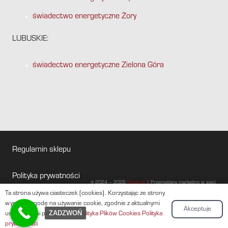
świadectwo energetyczne Żory
LUBUSKIE:
świadectwo energetyczne Zielona Góra
Regulamin sklepu
Polityka prywatności
@ 2024 – 2026
Gogler.pl
| Przemyślany marketing w sieci
Ta strona używa ciasteczek (cookies). Korzystając ze strony
Baza wiedzy
wyrażasz zgodę na używanie cookie, zgodnie z aktualnymi
Akceptuje
ZADZWOŃ
ustawieniami przeglądarki.
Polityka Plików Cookies
Polityka
prywatności