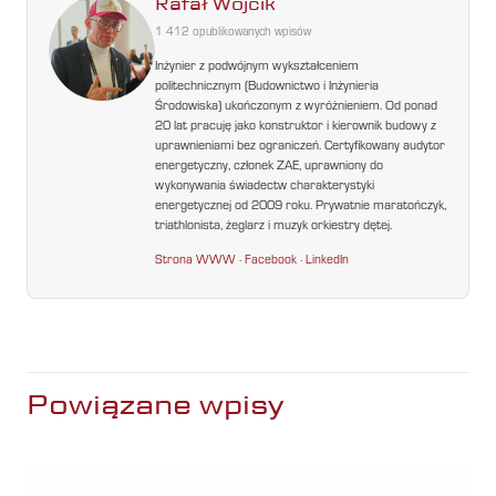
Rafał Wójcik
1 412 opublikowanych wpisów
Inżynier z podwójnym wykształceniem
politechnicznym (Budownictwo i Inżynieria
Środowiska) ukończonym z wyróżnieniem. Od ponad
20 lat pracuję jako konstruktor i kierownik budowy z
uprawnieniami bez ograniczeń. Certyfikowany audytor
energetyczny, członek ZAE, uprawniony do
wykonywania świadectw charakterystyki
energetycznej od 2009 roku. Prywatnie maratończyk,
triathlonista, żeglarz i muzyk orkiestry dętej.
Strona WWW
·
Facebook
·
LinkedIn
Powiązane wpisy