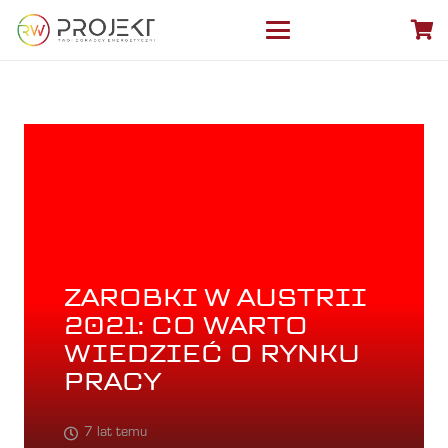
ZAROBKI W AUSTRII
2021: CO WARTO
WIEDZIEĆ O RYNKU
PRACY
7 lat temu