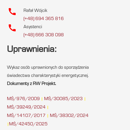
call
Rafał Wójcik
(+48) 694 365 816
call
Asystenci
(+48) 666 308 098
Uprawnienia:
Wykaz osób uprawnionych do sporządzenia
świadectwa charakterystyki energetycznej.
Dokumenty z RW Projekt.
MŚ/976/2009
MŚ/30085/2023
|
|
MŚ/39249/2024
|
MŚ/14107/2017
MŚ/38302/2024
|
MŚ/42450/2025
|