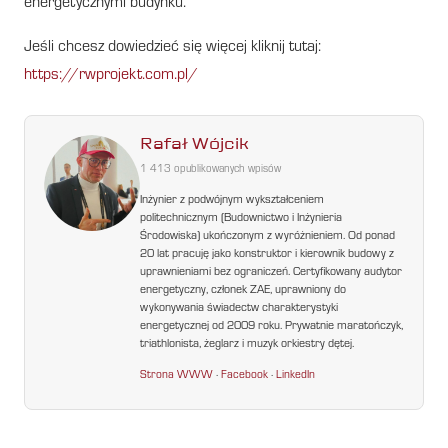
energetycznymi budynku.
Jeśli chcesz dowiedzieć się więcej kliknij tutaj:
https://rwprojekt.com.pl/
Rafał Wójcik
1 413 opublikowanych wpisów
Inżynier z podwójnym wykształceniem
politechnicznym (Budownictwo i Inżynieria
Środowiska) ukończonym z wyróżnieniem. Od ponad
20 lat pracuję jako konstruktor i kierownik budowy z
uprawnieniami bez ograniczeń. Certyfikowany audytor
energetyczny, członek ZAE, uprawniony do
wykonywania świadectw charakterystyki
energetycznej od 2009 roku. Prywatnie maratończyk,
triathlonista, żeglarz i muzyk orkiestry dętej.
Strona WWW
·
Facebook
·
LinkedIn