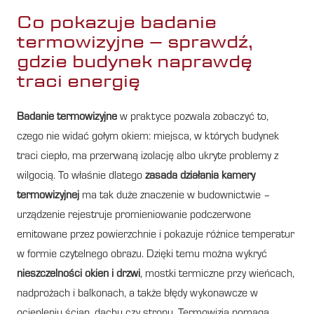
Co pokazuje badanie
termowizyjne – sprawdź,
gdzie budynek naprawdę
traci energię
Badanie termowizyjne
w praktyce pozwala zobaczyć to,
czego nie widać gołym okiem: miejsca, w których budynek
traci ciepło, ma przerwaną izolację albo ukryte problemy z
wilgocią. To właśnie dlatego
zasada działania kamery
termowizyjnej
ma tak duże znaczenie w budownictwie –
urządzenie rejestruje promieniowanie podczerwone
emitowane przez powierzchnie i pokazuje różnice temperatur
w formie czytelnego obrazu. Dzięki temu można wykryć
nieszczelności okien i drzwi
, mostki termiczne przy wieńcach,
nadprożach i balkonach, a także błędy wykonawcze w
ociepleniu ścian, dachu czy stropu. Termowizja pomaga