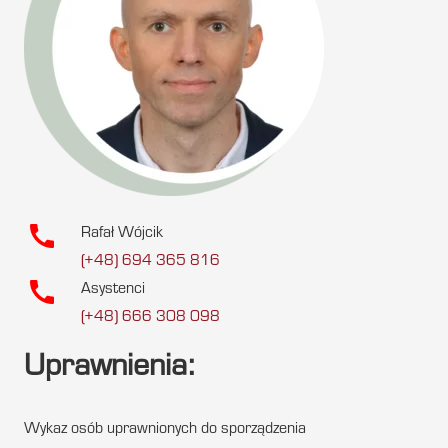
call
Rafał Wójcik
(+48) 694 365 816
call
Asystenci
(+48) 666 308 098
Uprawnienia:
Wykaz osób uprawnionych do sporządzenia