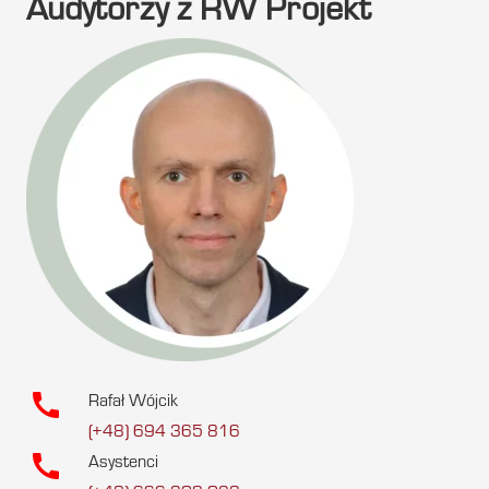
Audytorzy z RW Projekt
call
Rafał Wójcik
(+48) 694 365 816
call
Asystenci