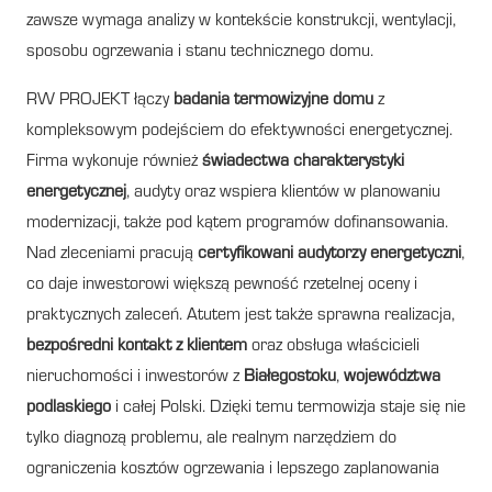
zawsze wymaga analizy w kontekście konstrukcji, wentylacji,
sposobu ogrzewania i stanu technicznego domu.
RW PROJEKT łączy
badania termowizyjne domu
z
kompleksowym podejściem do efektywności energetycznej.
Firma wykonuje również
świadectwa charakterystyki
energetycznej
, audyty oraz wspiera klientów w planowaniu
modernizacji, także pod kątem programów dofinansowania.
Nad zleceniami pracują
certyfikowani audytorzy energetyczni
,
co daje inwestorowi większą pewność rzetelnej oceny i
praktycznych zaleceń. Atutem jest także sprawna realizacja,
bezpośredni kontakt z klientem
oraz obsługa właścicieli
nieruchomości i inwestorów z
Białegostoku
,
województwa
podlaskiego
i całej Polski. Dzięki temu termowizja staje się nie
tylko diagnozą problemu, ale realnym narzędziem do
ograniczenia kosztów ogrzewania i lepszego zaplanowania