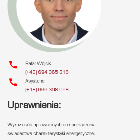
call
Rafał Wójcik
(+48) 694 365 816
call
Asystenci
(+48) 666 308 098
Uprawnienia:
Wykaz osób uprawnionych do sporządzenia
świadectwa charakterystyki energetycznej.