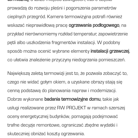
prowadzą do rozwoju pleśni i pogorszenia parametrów
cieplnych przegród. Kamera termowizyjna potrafi również
wskazać nieprawidłową pracę
ogrzewania podłogowego
, na
przykład nierównomierny rozkład temperatur, zapowietrzenie
pętli albo uszkodzenia fragmentów instalacji. W podobny
sposób można ocenić wybrane elementy
instalacji grzewczej
,
co ułatwia znalezienie przyczyny niedogrzania pomieszczeń.
Największą zaletą termowizji jest to, że pozwala zobaczyć to,
czego nie widać gołym okiem, a uzyskane obrazy stają się
cenną podstawą do planowania napraw i modernizacji.
Dobrze wykonane
badania termowizyjne domu
, takie jak
usługi realizowane przez RW PROJEKT w ramach szerszej
oceny energetycznej budynków, pomagają podejmować
trafne decyzje remontowe, ograniczać zbędne wydatki i
skuteczniej obniżać koszty ogrzewania.