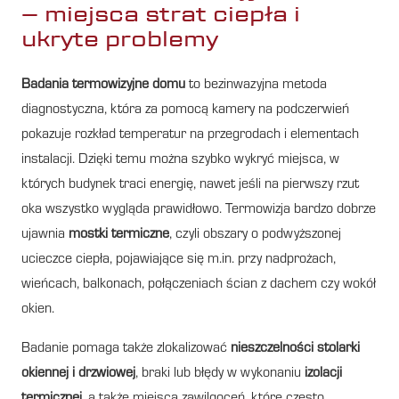
– miejsca strat ciepła i
ukryte problemy
Badania termowizyjne domu
to bezinwazyjna metoda
diagnostyczna, która za pomocą kamery na podczerwień
pokazuje rozkład temperatur na przegrodach i elementach
instalacji. Dzięki temu można szybko wykryć miejsca, w
których budynek traci energię, nawet jeśli na pierwszy rzut
oka wszystko wygląda prawidłowo. Termowizja bardzo dobrze
ujawnia
mostki termiczne
, czyli obszary o podwyższonej
ucieczce ciepła, pojawiające się m.in. przy nadprożach,
wieńcach, balkonach, połączeniach ścian z dachem czy wokół
okien.
Badanie pomaga także zlokalizować
nieszczelności stolarki
okiennej i drzwiowej
, braki lub błędy w wykonaniu
izolacji
termicznej
, a także miejsca zawilgoceń, które często