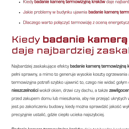
Kiedy
badanie kamerą termowizyjną kraków
daje najbard
Jakie problemy w budynku ujawnia
badanie kamerą term
Dlaczego warto połączyć termowizję z oceną energetyc
Kiedy
badanie kamerą
daje najbardziej zaska
Najbardziej zaskakujące efekty
badanie kamerą termowizyjną 
pełni sprawny, a mimo to generuje wysokie koszty ogrzewania
termowizyjna potrafi szybko ujawnić to, czego nie widać gołym
nieszczelności
wokół okien, drzwi czy dachu, a także
zawilgocen
przed zakupem domu lub mieszkania, aby nie przejąć ukrytych 
jest po zakończeniu budowy, kiedy można sprawdzić jakość wyko
precyzyjnie ustalić, gdzie ciepło ucieka najszybciej.