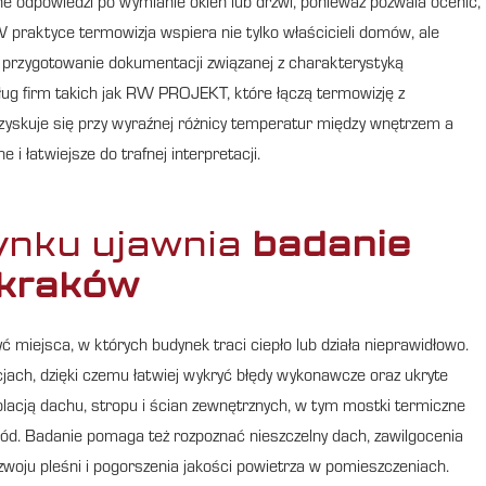
ne odpowiedzi po wymianie okien lub drzwi, ponieważ pozwala ocenić,
W praktyce termowizja wspiera nie tylko właścicieli domów, ale
 przygotowanie dokumentacji związanej z charakterystyką
ług firm takich jak RW PROJEKT, które łączą termowizję z
yskuje się przy wyraźnej różnicy temperatur między wnętrzem a
e i łatwiejsze do trafnej interpretacji.
ynku ujawnia
badanie
 kraków
 miejsca, w których budynek traci ciepło lub działa nieprawidłowo.
jach, dzięki czemu łatwiej wykryć błędy wykonawcze oraz ukryte
izolacją dachu, stropu i ścian zewnętrznych, w tym mostki termiczne
ód. Badanie pomaga też rozpoznać nieszczelny dach, zawilgocenia
woju pleśni i pogorszenia jakości powietrza w pomieszczeniach.