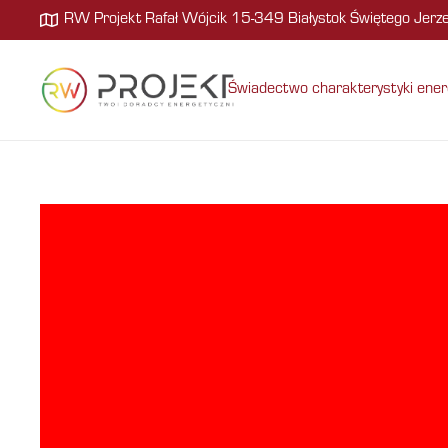
RW Projekt Rafał Wójcik 15-349 Białystok Świętego Jer
Świadectwo charakterystyki ener