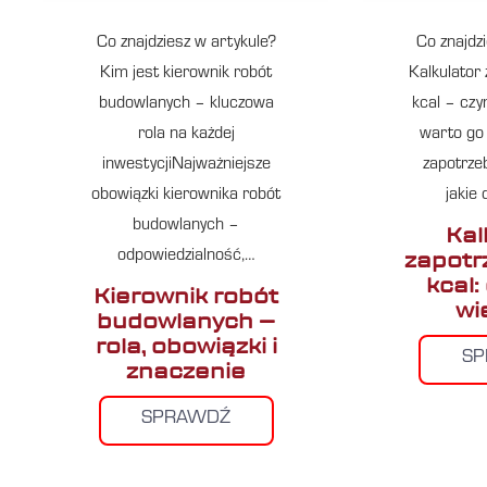
Co znajdziesz w artykule?
Co znajdz
Kim jest kierownik robót
Kalkulator
budowlanych – kluczowa
kcal – czy
rola na każdej
warto go
inwestycjiNajważniejsze
zapotrze
obowiązki kierownika robót
jakie
budowlanych –
Kal
zapotr
odpowiedzialność,…
kcal:
Kierownik robót
wi
budowlanych –
rola, obowiązki i
S
znaczenie
SPRAWDŹ