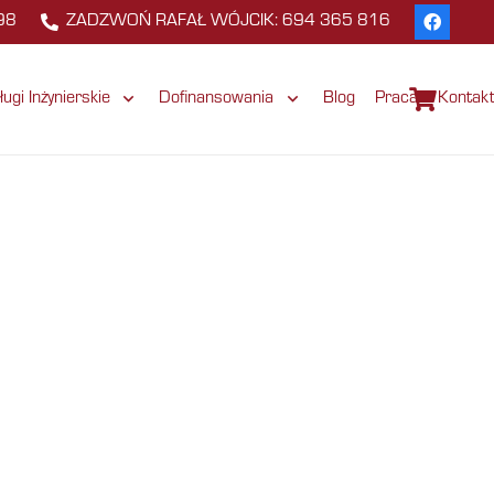
98
ZADZWOŃ RAFAŁ WÓJCIK: 694 365 816
ługi Inżynierskie
Dofinansowania
Blog
Praca
Kontak