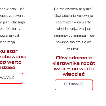
iesz w artykule?
Co znajdziesz w artykule?
 zapotrzebowania
Oświadczenie kierownika
m jest i dlaczego
robót wzór – co warto
 znaćKalkulator
wiedziećNajważniejsze
bowania kcal –
elementy dokumentu – co
 dane mają…
powinno znaleźć się we
wzorze…
kulator
zebowania
Oświadczenie
 co warto
kierownika robót
edzieć
wzór – co warto
wiedzieć
PRAWDŹ
SPRAWDŹ