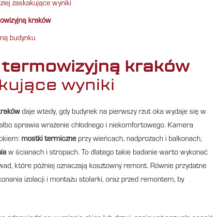
ziej zaskakujące wyniki
owizyjną kraków
zną budynku
 termowizyjną kraków
kujące wyniki
kraków
daje wtedy, gdy budynek na pierwszy rzut oka wydaje się w
 albo sprawia wrażenie chłodnego i niekomfortowego. Kamera
 okiem:
mostki termiczne
przy wieńcach, nadprożach i balkonach,
ia
w ścianach i stropach. To dlatego takie badanie warto wykonać
wad, które później oznaczają kosztowny remont. Równie przydatne
nania izolacji i montażu stolarki, oraz przed remontem, by