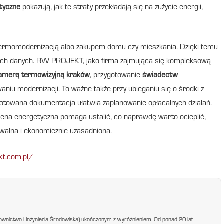
tyczne
pokazują, jak te straty przekładają się na zużycie energii,
 termomodernizacją albo zakupem domu czy mieszkania. Dzięki temu
kretnych danych. RW PROJEKT, jako firma zajmująca się kompleksową
amerą termowizyjną kraków
, przygotowanie
świadectw
niu modernizacji. To ważne także przy ubieganiu się o środki z
gotowana dokumentacja ułatwia zaplanowanie opłacalnych działań.
cena energetyczna pomaga ustalić, co naprawdę warto ocieplić,
walna i ekonomicznie uzasadniona.
kt.com.pl/
ownictwo i Inżynieria Środowiska) ukończonym z wyróżnieniem. Od ponad 20 lat