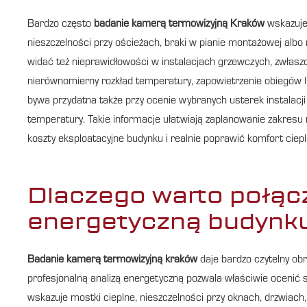
Bardzo często
badanie kamerą termowizyjną Kraków
wskazuje 
nieszczelności przy ościeżach, braki w pianie montażowej alb
widać też nieprawidłowości w instalacjach grzewczych, zwłas
nierównomierny rozkład temperatury, zapowietrzenie obiegów lub
bywa przydatna także przy ocenie wybranych usterek instalacji
temperatury. Takie informacje ułatwiają zaplanowanie zakre
koszty eksploatacyjne budynku i realnie poprawić komfort cie
Dlaczego warto połąc
energetyczną budynk
Badanie kamerą termowizyjną kraków
daje bardzo czytelny obra
profesjonalną analizą energetyczną pozwala właściwie ocenić 
wskazuje mostki cieplne, nieszczelności przy oknach, drzwiach