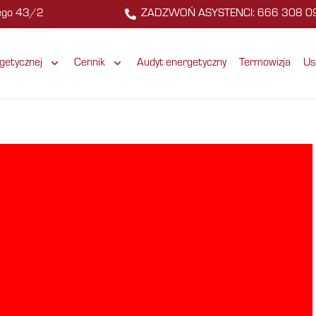
zego 43/2
ZADZWOŃ ASYSTENCI: 666 308 0
getycznej
Cennik
Audyt energetyczny
Termowizja
Us