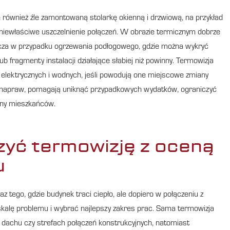
również źle zamontowaną stolarkę okienną i drzwiową, na przykład
o niewłaściwe uszczelnienie połączeń. W obrazie termicznym dobrze
zcza w przypadku ogrzewania podłogowego, gdzie można wykryć
 fragmenty instalacji działające słabiej niż powinny. Termowizja
 elektrycznych i wodnych, jeśli powodują one miejscowe zmiany
su napraw, pomagają uniknąć przypadkowych wydatków, ograniczyć
plny mieszkańców.
zyć termowizję z oceną
u
z tego, gdzie budynek traci ciepło, ale dopiero w połączeniu z
skalę problemu i wybrać najlepszy zakres prac. Sama termowizja
, dachu czy strefach połączeń konstrukcyjnych, natomiast