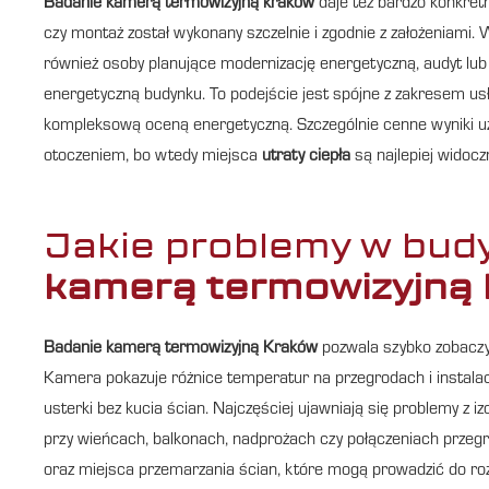
Badanie kamerą termowizyjną kraków
daje też bardzo konkret
czy montaż został wykonany szczelnie i zgodnie z założeniami. 
również osoby planujące modernizację energetyczną, audyt lub
energetyczną budynku. To podejście jest spójne z zakresem us
kompleksową oceną energetyczną. Szczególnie cenne wyniki uz
otoczeniem, bo wtedy miejsca
utraty ciepła
są najlepiej widoczn
Jakie problemy w bud
kamerą termowizyjną
Badanie kamerą termowizyjną Kraków
pozwala szybko zobaczyć
Kamera pokazuje różnice temperatur na przegrodach i instalac
usterki bez kucia ścian. Najczęściej ujawniają się problemy z 
przy wieńcach, balkonach, nadprożach czy połączeniach przegr
oraz miejsca przemarzania ścian, które mogą prowadzić do roz