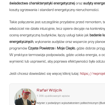
świadectwa charakterystyki energetycznej
oraz
audyty energe
koszty ogrzewania i standard energetyczny nieruchomości.
Takie połączenie jest szczególnie przydatne przed remontem,
właściciel nie działa intuicyjnie, lecz opiera decyzje na kon
oceną energetyczną budynków, łączy usługi takie jak
badanie k
energetycznych
, wykonanie audytów oraz wsparcie przy planowa
programów
Czyste Powietrze
i
Moje Ciepło
, gdzie dobrze przy
W praktyce termowizja podpowiada, gdzie ucieka energia, a o
wymienić lub usprawnić, aby poprawa efektywności była odczu
Jeśli chcesz dowiedzieć się więcej kliknij tutaj:
https://rwproje
Rafał Wójcik
1 356 opublikowanych wpisów
Inżynier z podwójnym wykształceniem politechnicznym (Bud