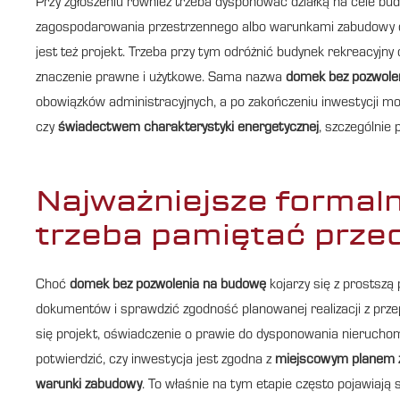
Przy zgłoszeniu również trzeba dysponować działką na cele 
zagospodarowania przestrzennego albo warunkami zabudowy o
jest też projekt. Trzeba przy tym odróżnić budynek rekreacyj
znaczenie prawne i użytkowe. Sama nazwa
domek bez pozwole
obowiązków administracyjnych, a po zakończeniu inwestycji mo
czy
świadectwem charakterystyki energetycznej
, szczególnie
Najważniejsze formaln
trzeba pamiętać prze
Choć
domek bez pozwolenia na budowę
kojarzy się z prostszą
dokumentów i sprawdzić zgodność planowanej realizacji z prze
się projekt, oświadczenie o prawie do dysponowania nieruchom
potwierdzić, czy inwestycja jest zgodna z
miejscowym planem 
warunki zabudowy
. To właśnie na tym etapie często pojawiają