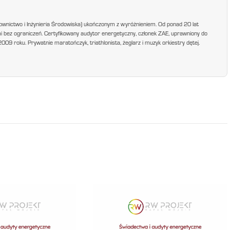
ownictwo i Inżynieria Środowiska) ukończonym z wyróżnieniem. Od ponad 20 lat
mi bez ograniczeń. Certyfikowany audytor energetyczny, członek ZAE, uprawniony do
9 roku. Prywatnie maratończyk, triathlonista, żeglarz i muzyk orkiestry dętej.