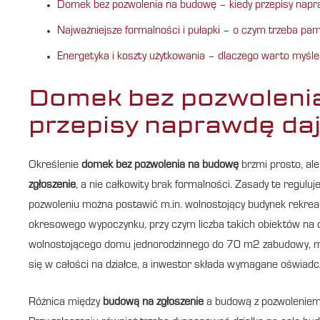
Domek bez pozwolenia na budowę – kiedy przepisy napr
Najważniejsze formalności i pułapki – o czym trzeba p
Energetyka i koszty użytkowania – dlaczego warto myśleć
Domek bez pozwolenia
przepisy naprawdę da
Określenie
domek bez pozwolenia na budowę
brzmi prosto, al
zgłoszenie
, a nie całkowity brak formalności. Zasady te regul
pozwoleniu można postawić m.in. wolnostojący budynek rekrea
okresowego wypoczynku, przy czym liczba takich obiektów na d
wolnostojącego domu jednorodzinnego do 70 m2 zabudowy, mak
się w całości na działce, a inwestor składa wymagane oświadc
Różnica między
budową na zgłoszenie
a budową z pozwoleniem p