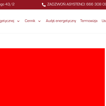
zego 43/2
ZADZWOŃ ASYSTENCI: 666 308 0
getycznej
Cennik
Audyt energetyczny
Termowizja
Us