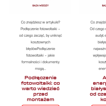
Co znajdziesz w artykule?
Co znajdz
Podłączenie fotowoltaiki –
Od czego 
od czego zacząć, by uniknąć
audyt 
kosztownych
biały
błędówPodłączenie
najważni
fotowoltaiki – jakie
wpływają
formalności i dokumenty
kosz
mogą…
ener
Podłączenie
A
fotowoltaiki: co
ener
warto wiedzieć
biały
przed
od cz
montażem
ko