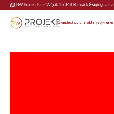
RW Projekt Rafał Wójcik 15-349 Białystok Świętego Jer
Świadectwo charakterystyki ener