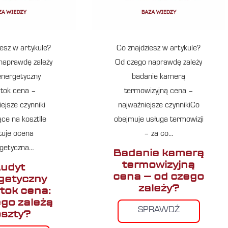
iesz w artykule?
Co znajdziesz w artykule?
naprawdę zależy
Od czego naprawdę zależy
energetyczny
badanie kamerą
stok cena –
termowizyjną cena –
ejsze czynniki
najważniejsze czynnikiCo
ce na kosztIle
obejmuje usługa termowizji
tuje ocena
– za co…
getyczna…
Badanie kamerą
termowizyjną
udyt
cena – od czego
getyczny
zależy?
stok cena:
ego zależą
SPRAWDŹ
szty?