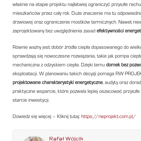
właśnie na etapie projektu najłatwiej ograniczyć przyszłe rach
mieszkańców przez cały rok. Duże znaczenie ma tu odpowiednia i
drzwiowej oraz ograniczenie mostków termicznych. Nawet niewi
zaprojektowany bez uwzględnienia zasad
efektywności energet
Równie ważny jest dobór źródła ciepła dopasowanego do wielk
sprawdzają się nowoczesne rozwiązania, takie jak pompa ciepł
mechaniczna z odzyskiem ciepła. Dzięki temu
domek bez pozwo
eksploatacji. W planowaniu takich decyzji pomaga RW PROJEK
projektowane charakterystyki energetyczne
, audyty oraz dor
praktyczne wsparcie, które pozwala lepiej oszacować przyszłe 
starcie inwestycji.
Dowiedz się więcej – Kliknij tutaj:
https://rwprojekt.com.pl/
Rafał Wójcik