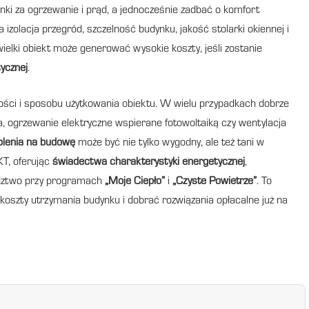
unki za ogrzewanie i prąd, a jednocześnie zadbać o komfort
zolacja przegród, szczelność budynku, jakość stolarki okiennej i
elki obiekt może generować wysokie koszty, jeśli zostanie
ycznej
.
ości i sposobu użytkowania obiektu. W wielu przypadkach dobrze
a, ogrzewanie elektryczne wspierane fotowoltaiką czy wentylacja
lenia na budowę
może być nie tylko wygodny, ale też tani w
T, oferując
świadectwa charakterystyki energetycznej
,
adztwo przy programach
„Moje Ciepło”
i
„Czyste Powietrze”
. To
koszty utrzymania budynku i dobrać rozwiązania opłacalne już na