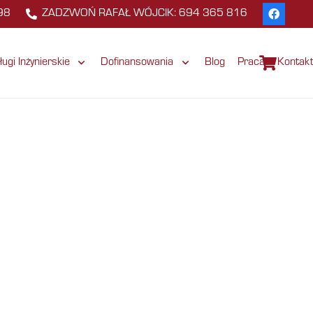
98
ZADZWOŃ RAFAŁ WÓJCIK: 694 365 816
ługi Inżynierskie
Dofinansowania
Blog
Praca
Kontak