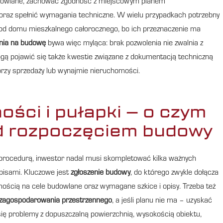
budowlane, zachować zgodność z miejscowym planem
raz spełnić wymagania techniczne. W wielu przypadkach potrzebny
ny od domu mieszkalnego całorocznego, bo ich przeznaczenie ma
nia na budowę
bywa więc myląca: brak pozwolenia nie zwalnia z
gą pojawić się także kwestie związane z dokumentacją techniczną
 przy sprzedaży lub wynajmie nieruchomości.
ości i pułapki – o czym
d rozpoczęciem budowy
 procedurą, inwestor nadal musi skompletować kilka ważnych
pisami. Kluczowe jest
zgłoszenie budowy
, do którego zwykle dołącza
ością na cele budowlane oraz wymagane szkice i opisy. Trzeba też
zagospodarowania przestrzennego
, a jeśli planu nie ma – uzyskać
 się problemy z dopuszczalną powierzchnią, wysokością obiektu,