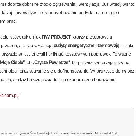
a oraz dobrze dobrane źródło ogrzewania i wentylacja. Już wtedy warto
pokazuje przewidywane zapotrzebowanie budynku na energię i
em prac.
ecjalistów, takich jak
RW PROJEKT
, którzy przygotowują
rgetyczne, a także wykonują
audyty energetyczne
i
termowizję
. Dzięki
 przyszłe straty energii i uniknąć kosztownych poprawek. To ważne
„Moje Ciepło”
lub
„Czyste Powietrze”
, bo prawidłowo przygotowana
echnologii oraz staranie się o dofinansowanie. W praktyce
domy bez
edurę, ale też bardziej świadome i ekonomiczne budowanie.
kt.com.pl/
ownictwo i Inżynieria Środowiska) ukończonym z wyróżnieniem. Od ponad 20 lat