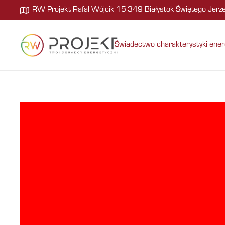
RW Projekt Rafał Wójcik 15-349 Białystok Świętego Jer
Świadectwo charakterystyki ener