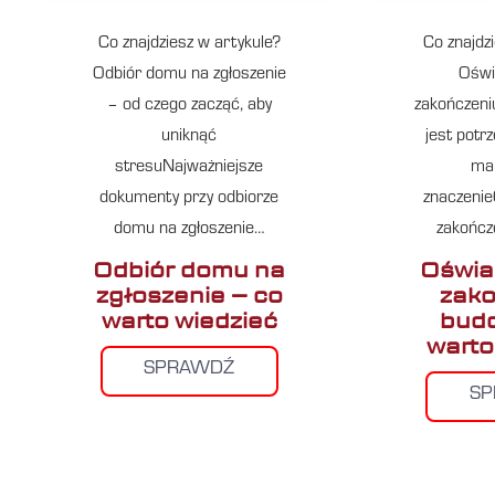
Co znajdziesz w artykule?
Co znajdz
Odbiór domu na zgłoszenie
Oświ
– od czego zacząć, aby
zakończeni
uniknąć
jest potr
stresuNajważniejsze
ma 
dokumenty przy odbiorze
znaczenie
domu na zgłoszenie…
zakończ
Odbiór domu na
Oświa
zgłoszenie – co
zako
warto wiedzieć
budo
warto
SPRAWDŹ
S