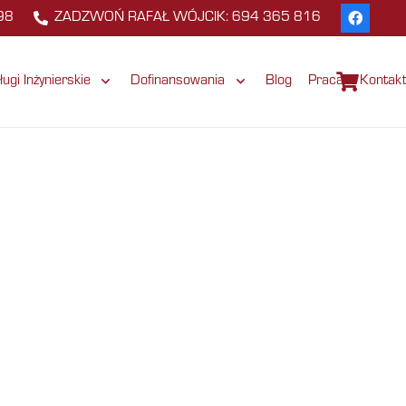
98
ZADZWOŃ RAFAŁ WÓJCIK: 694 365 816
ługi Inżynierskie
Dofinansowania
Blog
Praca
Kontak