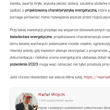
świata, zwarta bryła, wysoka jakość izolacji, szczelna stolark
zadbać o
projektowaną charakterystykę energetyczną
, która 
pomaga porównać różne rozwiązania jeszcze przed rozpoczęci
Przy takiej inwestycji przydaje się wsparcie doświadczonych sp
świadectwa energetyczne
, projektowane charakterystyki ene
temu łatwiej wychwycić potencjalne mostki cieplne, ograniczyć
również wtedy, gdy inwestor planuje skorzystać z programów
dokumentacja i rzetelna ocena energetyczna ułatwiają dobór t
pozwolenia 2023
mogą więc oznaczać nie tylko prostszą proc
Jeśli chcesz dowiedzieć się więcej kliknij tutaj:
https://rwproje
Rafał Wójcik
1 364 opublikowanych wpisów
Inżynier z podwójnym wykształceniem politechnicznym (Bud