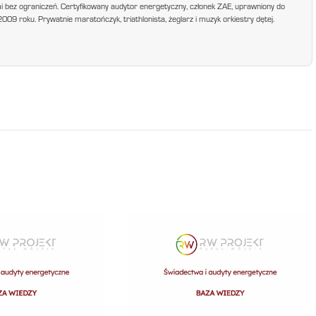
mi bez ograniczeń. Certyfikowany audytor energetyczny, członek ZAE, uprawniony do
9 roku. Prywatnie maratończyk, triathlonista, żeglarz i muzyk orkiestry dętej.