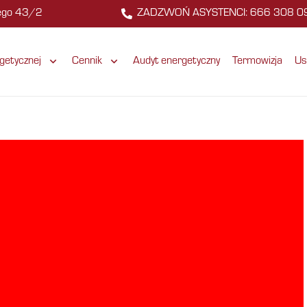
zego 43/2
ZADZWOŃ ASYSTENCI: 666 308 0
getycznej
Cennik
Audyt energetyczny
Termowizja
Us