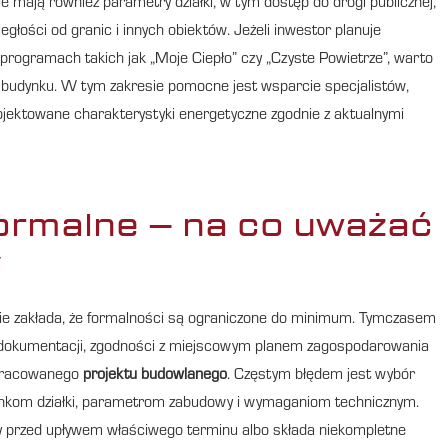
e mają również parametry działki, w tym dostęp do drogi publicznej,
ości od granic i innych obiektów. Jeżeli inwestor planuje
programach takich jak „Moje Ciepło” czy „Czyste Powietrze”, warto
budynku. W tym zakresie pomocne jest wsparcie specjalistów,
jektowane charakterystyki energetyczne zgodnie z aktualnymi
formalne – na co uważać
y
ie zakłada, że formalności są ograniczone do minimum. Tymczasem
 dokumentacji, zgodności z miejscowym planem zagospodarowania
opracowanego
projektu budowlanego
. Częstym błędem jest wybór
unkom działki, parametrom zabudowy i wymaganiom technicznym.
ty przed upływem właściwego terminu albo składa niekompletne