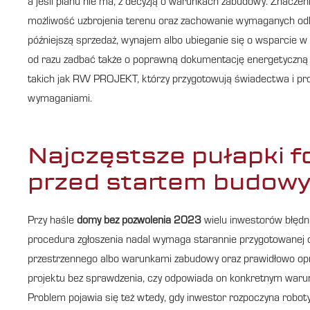
a jeśli planu nie ma, z decyzją o warunkach zabudowy. Znaczeni
możliwość uzbrojenia terenu oraz zachowanie wymaganych odległ
późniejszą sprzedaż, wynajem albo ubieganie się o wsparcie w 
od razu zadbać także o poprawną dokumentację energetyczną 
takich jak RW PROJEKT, którzy przygotowują świadectwa i pro
wymaganiami.
Najczęstsze pułapki 
przed startem budow
Przy haśle
domy bez pozwolenia 2023
wielu inwestorów błędn
procedura zgłoszenia nadal wymaga starannie przygotowanej
przestrzennego albo warunkami zabudowy oraz prawidłowo 
projektu bez sprawdzenia, czy odpowiada on konkretnym war
Problem pojawia się też wtedy, gdy inwestor rozpoczyna robo