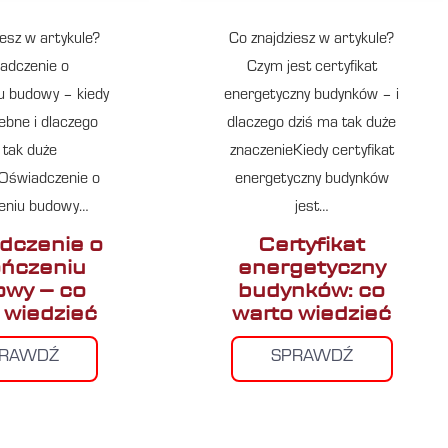
iesz w artykule?
Co znajdziesz w artykule?
adczenie o
Czym jest certyfikat
u budowy – kiedy
energetyczny budynków – i
zebne i dlaczego
dlaczego dziś ma tak duże
tak duże
znaczenieKiedy certyfikat
Oświadczenie o
energetyczny budynków
eniu budowy…
jest…
dczenie o
Certyfikat
ńczeniu
energetyczny
wy – co
budynków: co
 wiedzieć
warto wiedzieć
PRAWDŹ
SPRAWDŹ