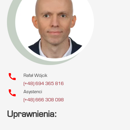
call
Rafał Wójcik
(+48) 694 365 816
call
Asystenci
(+48) 666 308 098
Uprawnienia: