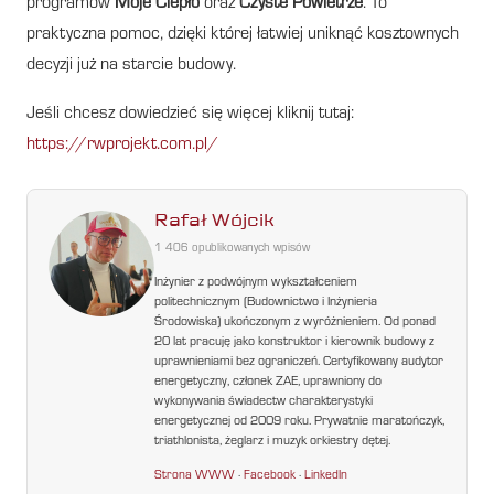
programów
Moje Ciepło
oraz
Czyste Powietrze
. To
praktyczna pomoc, dzięki której łatwiej uniknąć kosztownych
decyzji już na starcie budowy.
Jeśli chcesz dowiedzieć się więcej kliknij tutaj:
https://rwprojekt.com.pl/
Rafał Wójcik
1 406 opublikowanych wpisów
Inżynier z podwójnym wykształceniem
politechnicznym (Budownictwo i Inżynieria
Środowiska) ukończonym z wyróżnieniem. Od ponad
20 lat pracuję jako konstruktor i kierownik budowy z
uprawnieniami bez ograniczeń. Certyfikowany audytor
energetyczny, członek ZAE, uprawniony do
wykonywania świadectw charakterystyki
energetycznej od 2009 roku. Prywatnie maratończyk,
triathlonista, żeglarz i muzyk orkiestry dętej.
Strona WWW
·
Facebook
·
LinkedIn