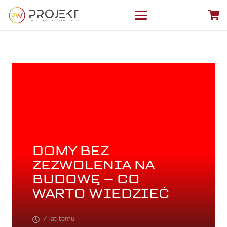
DOMY BEZ
ZEZWOLENIA NA
BUDOWĘ – CO
WARTO WIEDZIEĆ
7 lat temu