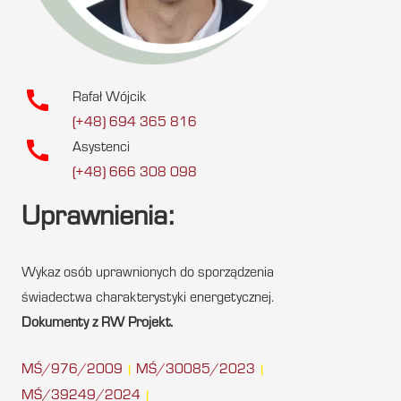
call
Rafał Wójcik
(+48) 694 365 816
call
Asystenci
(+48) 666 308 098
Uprawnienia:
Wykaz osób uprawnionych do sporządzenia
świadectwa charakterystyki energetycznej.
Dokumenty z RW Projekt.
MŚ/976/2009
MŚ/30085/2023
|
|
MŚ/39249/2024
|