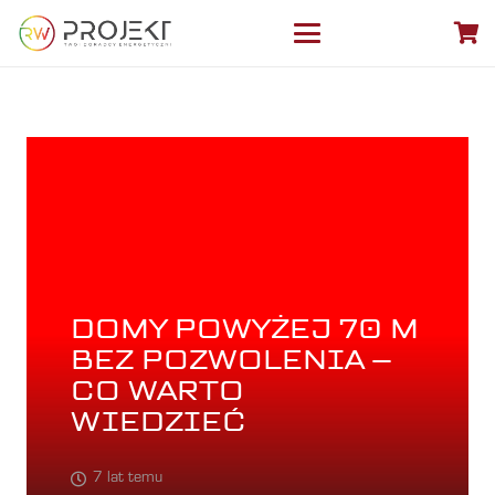
DOMY POWYŻEJ 70 M
BEZ POZWOLENIA –
CO WARTO
WIEDZIEĆ
7 lat temu