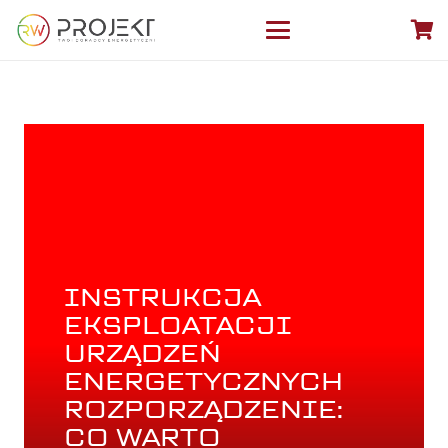
INSTRUKCJA
EKSPLOATACJI
URZĄDZEŃ
ENERGETYCZNYCH
ROZPORZĄDZENIE:
CO WARTO