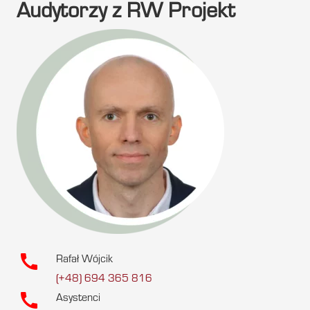
Audytorzy z RW Projekt
call
Rafał Wójcik
(+48) 694 365 816
call
Asystenci