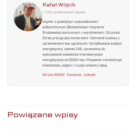
Rafał Wójcik
1 349 opublikowanych wpisów
Inżynier z podwójnym wykształceniem
politechnicznym (Budownictwo i Inżynieria
Środowiska) ukończonym z wyróżnieniem. Od ponad
20 lat pracuję jako konstruktor i kierownik budowy z
uprawnieniami bez ograniczeń. Certyfikowany audytor
energetyczny, członek ZAE, uprawniony do
wykonywania świadectw charakterystyki
energetycznej od 2009 roku. Prywatnie maratończyk,
triathlonista, żeglarz i muzyk orkiestry dętej.
Strona WWW
·
Facebook
·
LinkedIn
Powiązane wpisy