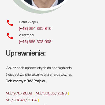
call
Rafał Wójcik
(+48) 694 365 816
call
Asystenci
(+48) 666 308 098
Uprawnienia:
Wykaz osób uprawnionych do sporządzenia
świadectwa charakterystyki energetycznej.
Dokumenty z RW Projekt.
MŚ/976/2009
MŚ/30085/2023
|
|
MŚ/39249/2024
|