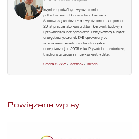
1 347 opublikowanych wpisów
Inżynier z podwójnym wykształceniem
politechnicznym (Budownictwo i Inżynieria
Środowiska) ukończonym z wyróżnieniem. Od ponad
20 lat pracuję jako konstruktor i kierownik budowy z
uprawnieniami bez ograniczeń. Certyfikowany audytor
energetyczny, członek ZAE, uprawniony do
wykonywania świadectw charakterystyki
energetycznej od 2009 roku. Prywatnie maratończyk,
triathlonista, żeglarz i muzyk orkiestry dętej.
Strona WWW
·
Facebook
·
LinkedIn
Powiązane wpisy