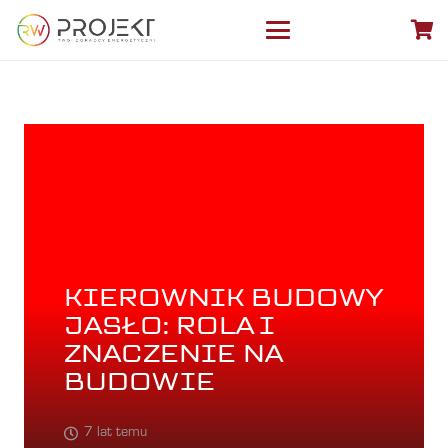
KIEROWNIK BUDOWY
JASŁO: ROLA I
ZNACZENIE NA
BUDOWIE
7 lat temu