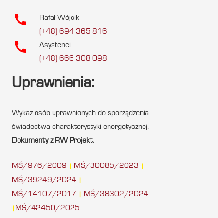
call
Rafał Wójcik
(+48) 694 365 816
call
Asystenci
(+48) 666 308 098
Uprawnienia:
Wykaz osób uprawnionych do sporządzenia
świadectwa charakterystyki energetycznej.
Dokumenty z RW Projekt.
MŚ/976/2009
MŚ/30085/2023
|
|
MŚ/39249/2024
|
MŚ/14107/2017
MŚ/38302/2024
|
MŚ/42450/2025
|