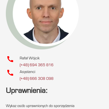
call
Rafał Wójcik
(+48) 694 365 816
call
Asystenci
(+48) 666 308 098
Uprawnienia:
Wykaz osób uprawnionych do sporządzenia