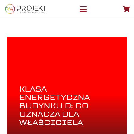
KLASA
ENERGETYCZNA
BUDYNKU D: CO
OZNACZA DLA
WŁAŚCICIELA