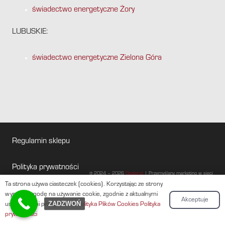
świadectwo energetyczne Żory
LUBUSKIE:
świadectwo energetyczne Zielona Góra
Regulamin sklepu
Polityka prywatności
@ 2024 – 2026
Gogler.pl
| Przemyślany marketing w sieci
Ta strona używa ciasteczek (cookies). Korzystając ze strony
Baza wiedzy
wyrażasz zgodę na używanie cookie, zgodnie z aktualnymi
Akceptuje
ZADZWOŃ
ustawieniami przeglądarki.
Polityka Plików Cookies
Polityka
prywatności