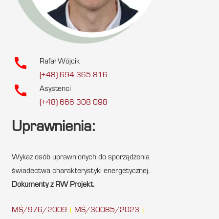
call
Rafał Wójcik
(+48) 694 365 816
call
Asystenci
(+48) 666 308 098
Uprawnienia:
Wykaz osób uprawnionych do sporządzenia
świadectwa charakterystyki energetycznej.
Dokumenty z RW Projekt.
MŚ/976/2009
MŚ/30085/2023
|
|