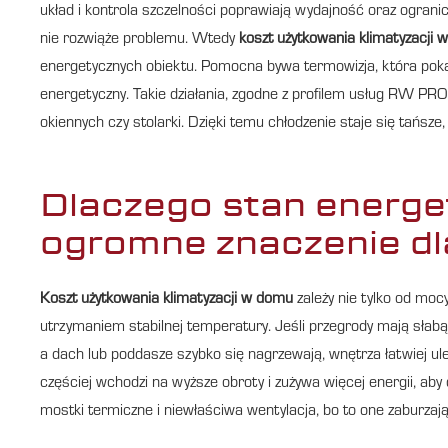
układ i kontrola szczelności poprawiają wydajność oraz ograni
nie rozwiąże problemu. Wtedy
koszt użytkowania klimatyzacji
energetycznych obiektu. Pomocna bywa termowizja, która pokaz
energetyczny. Takie działania, zgodne z profilem usług RW PROJ
okiennych czy stolarki. Dzięki temu chłodzenie staje się tańsze,
Dlaczego stan energe
ogromne znaczenie dla
Koszt użytkowania klimatyzacji w domu
zależy nie tylko od mocy
utrzymaniem stabilnej temperatury. Jeśli przegrody mają słab
a dach lub poddasze szybko się nagrzewają, wnętrza łatwiej uleg
częściej wchodzi na wyższe obroty i zużywa więcej energii, ab
mostki termiczne i niewłaściwa wentylacja, bo to one zaburzają