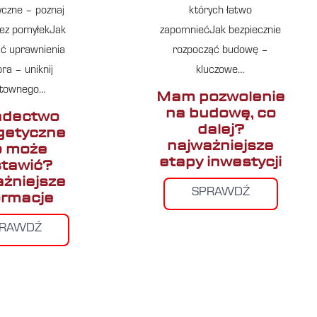
yczne – poznaj
których łatwo
ez pomyłekJak
zapomniećJak bezpiecznie
ć uprawnienia
rozpocząć budowę –
ra – uniknij
kluczowe…
ztownego…
Mam pozwolenie
na budowę, co
adectwo
dalej?
getyczne
najważniejsze
o może
etapy inwestycji
tawić?
ażniejsze
SPRAWDŹ
ormacje
PRAWDŹ