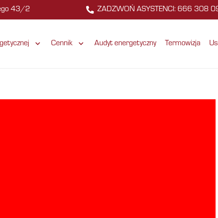
zego 43/2
ZADZWOŃ ASYSTENCI: 666 308 0
getycznej
Cennik
Audyt energetyczny
Termowizja
Us