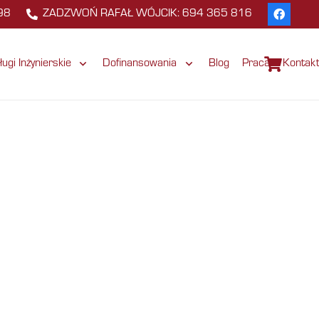
98
ZADZWOŃ RAFAŁ WÓJCIK: 694 365 816
ługi Inżynierskie
Dofinansowania
Blog
Praca
Kontak