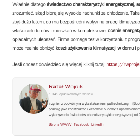
Właśnie dlatego
świadectwo charakterystyki energetycznej
,
a
zrozumieć, skąd biorą się wysokie rachunki za chłodzenie. Taka a
zbyt dużo latem, co ma bezpośredni wpływ na pracę klimatyz
właścicieli domów i mieszkań w kompleksowej
ocenie energet
opłacalnych ulepszeń. Firma pomaga też w korzystaniu z pro
może realnie obniżyć
koszt użytkowania klimatyzacji w domu
i p
Jeśli chcesz dowiedzieć się więcej kliknij tutaj:
https://rwproje
Rafał Wójcik
1 349 opublikowanych wpisów
Inżynier z podwójnym wykształceniem politechnicznym (Bud
pracuję jako konstruktor i kierownik budowy z uprawnienia
wykonywania świadectw charakterystyki energetycznej od 200
Strona WWW
·
Facebook
·
LinkedIn