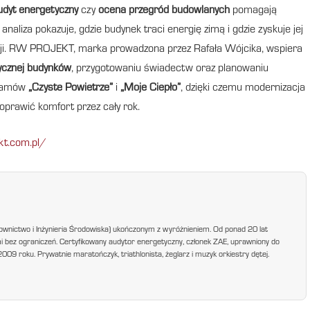
udyt energetyczny
czy
ocena przegród budowlanych
pomagają
naliza pokazuje, gdzie budynek traci energię zimą i gdzie zyskuje jej
acji. RW PROJEKT, marka prowadzona przez Rafała Wójcika, wspiera
ycznej budynków
, przygotowaniu świadectw oraz planowaniu
gramów
„Czyste Powietrze”
i
„Moje Ciepło”
, dzięki czemu modernizacja
oprawić komfort przez cały rok.
kt.com.pl/
ownictwo i Inżynieria Środowiska) ukończonym z wyróżnieniem. Od ponad 20 lat
mi bez ograniczeń. Certyfikowany audytor energetyczny, członek ZAE, uprawniony do
9 roku. Prywatnie maratończyk, triathlonista, żeglarz i muzyk orkiestry dętej.