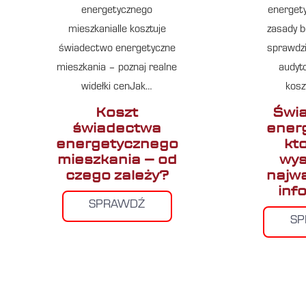
energetycznego
energet
mieszkaniaIle kosztuje
zasady b
świadectwo energetyczne
sprawdzi
mieszkania – poznaj realne
audyto
widełki cenJak…
kos
Koszt
Świ
świadectwa
ener
energetycznego
kt
mieszkania – od
wys
czego zależy?
najw
inf
SPRAWDŹ
S