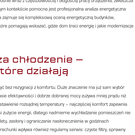
ośnie wraz z częstotliwością i długością pracy urządzenia, zwłaszcza
ym kontekście pomocna jest profesjonalna analiza energetyczna
a zajmuje się kompleksową oceną energetyczną budynków,
óre pomagają wskazać, gdzie dom traci energię i jakie modernizacje
za chłodzenie –
tóre działają
yć bez rezygnacji z komfortu. Duże znaczenie ma już sam wybór
sie efektywności i dobrze dobranej mocy zużywa mniej prądu niż
ustawienie rozsądnej temperatury – najczęściej komfort zapewnia
zużycie energii, dlatego nadmierne wychładzanie pomieszczeń nie
ty, zasłony i ograniczanie nasłonecznienia w godzinach
rachunki wpływa również regularny serwis: czyste filtry, sprawny