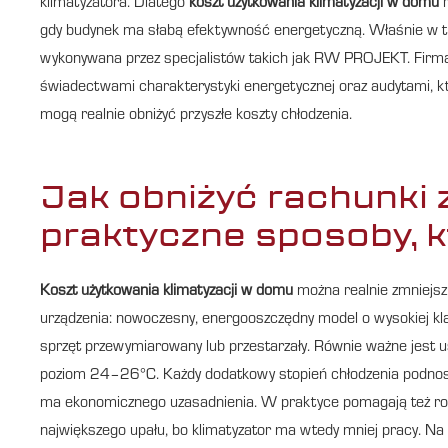
klimatyzatora. Dlatego
koszt użytkowania klimatyzacji w domu
r
gdy budynek ma słabą efektywność energetyczną. Właśnie w t
wykonywana przez specjalistów takich jak RW PROJEKT. Firm
świadectwami charakterystyki energetycznej oraz audytami, kt
mogą realnie obniżyć przyszłe koszty chłodzenia.
Jak obniżyć rachunki 
praktyczne sposoby, k
Koszt użytkowania klimatyzacji w domu
można realnie zmniejsz
urządzenia: nowoczesny, energooszczędny model o wysokiej kla
sprzęt przewymiarowany lub przestarzały. Równie ważne jest 
poziom 24–26°C. Każdy dodatkowy stopień chłodzenia podnosi 
ma ekonomicznego uzasadnienia. W praktyce pomagają też role
największego upału, bo klimatyzator ma wtedy mniej pracy. Na 