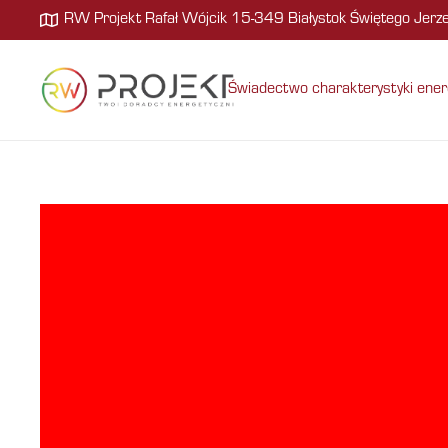
RW Projekt Rafał Wójcik 15-349 Białystok Świętego Jer
Świadectwo charakterystyki ener