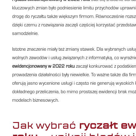
Ryczałt ewidencjonowany w 2022 roku
stał się znacznie bardz
kluczowych zmian było podniesienie limitu przychodów uprawni
drogę do ryczałtu także większym firmom. Równocześnie rozszer
dzięki czemu z rozwiązania zaczęli częściej korzystać przedsta
samodzielnie.
Istotne znaczenie miały też zmiany stawek. Dla wybranych usł
wolnych zawodów i usług związanych z informatyką, co wyraźni
ewidencjonowany w 2022 roku
zaczął konkurować z podatkiem
prowadzenia działalności były niewielkie. To ważne także dla 
oferują jasno wycenione usługi i często nie generują wysokic
dokładnego przeliczenia, bo mimo prostszej ewidencji brak moż
modelach biznesowych.
Jak wybrać
ryczałt e