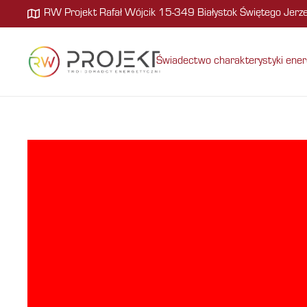
RW Projekt Rafał Wójcik 15-349 Białystok Świętego Jer
Świadectwo charakterystyki ener