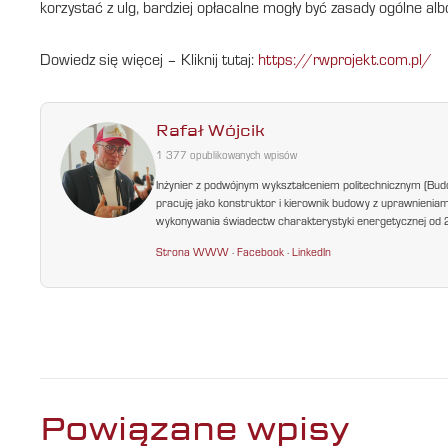
korzystać z ulg, bardziej opłacalne mogły być zasady ogólne alb
Dowiedz się więcej – Kliknij tutaj:
https://rwprojekt.com.pl/
Rafał Wójcik
1 377 opublikowanych wpisów
Inżynier z podwójnym wykształceniem politechnicznym (Bud
pracuję jako konstruktor i kierownik budowy z uprawnienia
wykonywania świadectw charakterystyki energetycznej od 200
Strona WWW
·
Facebook
·
LinkedIn
Powiązane wpisy