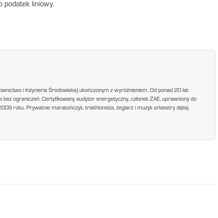
o podatek liniowy.
ownictwo i Inżynieria Środowiska) ukończonym z wyróżnieniem. Od ponad 20 lat
mi bez ograniczeń. Certyfikowany audytor energetyczny, członek ZAE, uprawniony do
9 roku. Prywatnie maratończyk, triathlonista, żeglarz i muzyk orkiestry dętej.