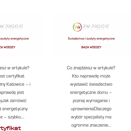
iesz w artykule?
Co znajdziesz w artykule?
st certyfikat
Kto naprawdę może
zny Katowice – i
wystawić świadectwo
naprawdę jest
energetyczne domu –
nyJak zamówić
poznaj wymagania i
at energetyczny
uprawnieniaDlaczego
ce – szybko,…
wybór specjalisty ma
ogromne znaczenie…
tyfikat