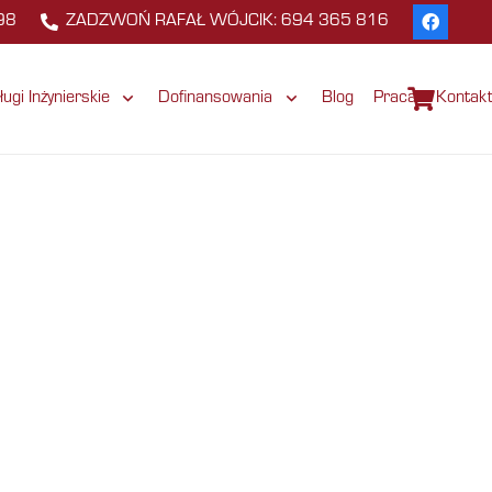
98
ZADZWOŃ RAFAŁ WÓJCIK: 694 365 816
ługi Inżynierskie
Dofinansowania
Blog
Praca
Kontak