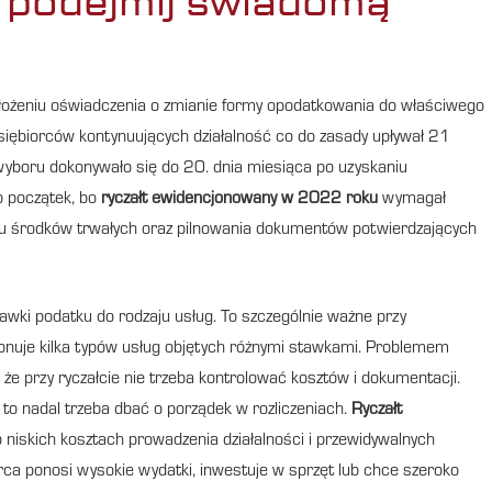
i podejmij świadomą
złożeniu oświadczenia o zmianie formy opodatkowania do właściwego
siębiorców kontynuujących działalność co do zasady upływał 21
u wyboru dokonywało się do 20. dnia miesiąca po uzyskaniu
o początek, bo
ryczałt ewidencjonowany w 2022 roku
wymagał
u środków trwałych oraz pilnowania dokumentów potwierdzających
tawki podatku do rodzaju usług. To szczególnie ważne przy
konuje kilka typów usług objętych różnymi stawkami. Problemem
że przy ryczałcie nie trzeba kontrolować kosztów i dokumentacji.
 to nadal trzeba dbać o porządek w rozliczeniach.
Ryczałt
o niskich kosztach prowadzenia działalności i przewidywalnych
rca ponosi wysokie wydatki, inwestuje w sprzęt lub chce szeroko