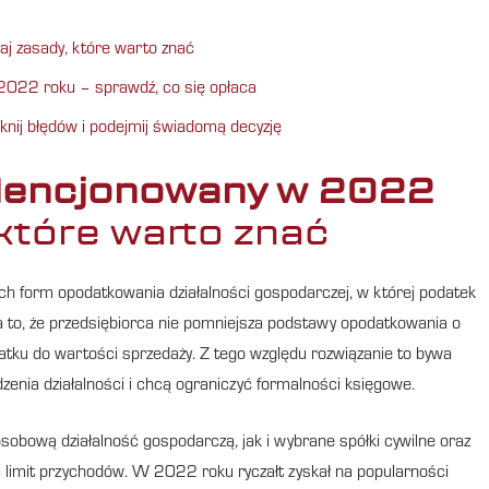
j zasady, które warto znać
2022 roku – sprawdź, co się opłaca
knij błędów i podejmij świadomą decyzję
idencjonowany w 2022
które warto znać
ch form opodatkowania działalności gospodarczej, w której podatek
za to, że przedsiębiorca nie pomniejsza podstawy opodatkowania o
atku do wartości sprzedaży. Z tego względu rozwiązanie to bywa
dzenia działalności i chcą ograniczyć formalności księgowe.
obową działalność gospodarczą, jak i wybrane spółki cywilne oraz
m limit przychodów. W 2022 roku ryczałt zyskał na popularności