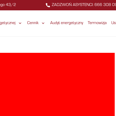
zego 43/2
ZADZWOŃ ASYSTENCI: 666 308 0
getycznej
Cennik
Audyt energetyczny
Termowizja
Us