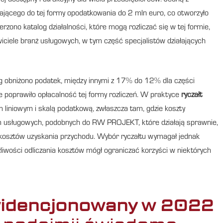
iej dostępny i atrakcyjny dla wielu przedsiębiorców. Jedną z
ającego do tej formy opodatkowania do 2 mln euro, co otworzyło
zono katalog działalności, które mogą rozliczać się w tej formie,
wiciele branż usługowych, w tym część specjalistów działających
ug obniżono podatek, między innymi z 17% do 12% dla części
e poprawiło opłacalność tej formy rozliczeń. W praktyce
ryczałt
 liniowym i skalą podatkową, zwłaszcza tam, gdzie koszty
firm usługowych, podobnych do RW PROJEKT, które działają sprawnie,
h kosztów uzyskania przychodu. Wybór ryczałtu wymagał jednak
liwości odliczania kosztów mógł ograniczać korzyści w niektórych
widencjonowany w 2022