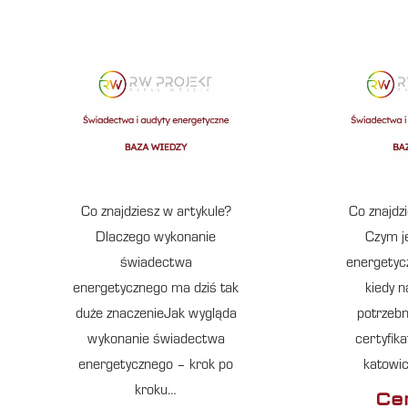
Co znajdziesz w artykule?
Co znajdz
Dlaczego wykonanie
Czym je
świadectwa
energetyc
energetycznego ma dziś tak
kiedy 
duże znaczenieJak wygląda
potrzeb
wykonanie świadectwa
certyfik
energetycznego – krok po
katowi
kroku…
Cer