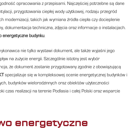
zgodność opracowania z przepisami. Najczęściej potrzebne są dane
lacji, przygotowania ciepłej wody użytkowej, rodzaju przegród
ch modernizacji, takich jak wymiana źródła ciepła czy docieplenie
y, dokumentacja techniczna, zdjęcia oraz informacje o instalacjach.
 energetyczne budynku
.
ykonawca nie tylko wystawi dokument, ale także wyjaśni jego
yw na zużycie energii. Szczególnie istotny jest wybór
ncja, że dokument zostanie przygotowany zgodnie z obowiązującą
KT
specjalizuje się w kompleksowej ocenie energetycznej budynków i
ych, budynków wielorodzinnych oraz obiektów użyteczności
bki czas realizacji na terenie Podlasia i całej Polski oraz wsparcie
wo energetyczne