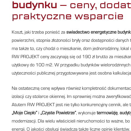
budynku
– ceny, dodat
praktyczne wsparcie
Koszt, jaki trzeba ponieść za
swiadectwo energetyczne budynk
powierzchni, stopnia złożoności bryły oraz dostępności dany
ma także to, czy chodzi o mieszkanie, dom jednorodzinny, lokal
RW PROJEKT ceny zaczynają się od 190 zł brutto za mieszkanie
użytkowy do 100 m2. W przypadku budynków wielorodzinnych w
użyteczności publicznej przygotowywana jest osobna kalkulacja
Na ostateczną cenę wpływa również kompletność dokumentacji, na
izolacji czy stolarce okiennej. Im sprawniej można zweryfikow
Atutem RW PROJEKT jest nie tylko konkurencyjny cennik, ale
„Moje Ciepło”
i
„Czyste Powietrze”
, wykonuje
termowizję
,
audyt
modernizacji. Dla wielu właścicieli nieruchomości to ważne, b
energii. O jakości obsługi świadczą także liczne opinie klientó