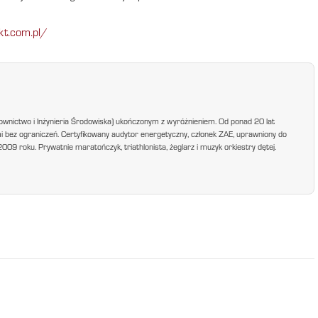
kt.com.pl/
ownictwo i Inżynieria Środowiska) ukończonym z wyróżnieniem. Od ponad 20 lat
mi bez ograniczeń. Certyfikowany audytor energetyczny, członek ZAE, uprawniony do
9 roku. Prywatnie maratończyk, triathlonista, żeglarz i muzyk orkiestry dętej.