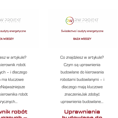
iesz w artykule?
Co znajdziesz w artykule?
kierownik robót
Czym są uprawnienia
ych – i dlaczego
budowlane do kierowania
la ma kluczowe
robotami budowlanymi – i
eNajważniejsze
dlaczego mają kluczowe
kierownika robót
znaczenieJak zdobyć
trycznych…
uprawnienia budowlane…
wnik robót
Uprawnienia
rycznych –
budowlane do