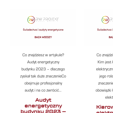
Co znajdziesz w artykule?
Co znajdz
Audyt energetyczny
Kim jest 
budynku 2023 – dlaczego
elektryczn
zyskał tak duże znaczenieCo
jego ro
obejmuje profesjonalny
znaczeni
audyt i na co zwrócić…
obowiązki 
elek
Audyt
energetyczny
Kiero
budynku 2023 –
elekt