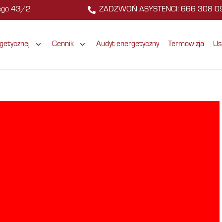
zego 43/2
ZADZWOŃ ASYSTENCI: 666 308 0
getycznej
Cennik
Audyt energetyczny
Termowizja
Us