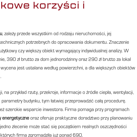
kowe korzyści i
u
, zależy przede wszystkim od rodzaju nieruchomości, jej
ch technicznych potrzebnych do opracowania dokumentu. Znaczenie
 użytkowy czy większy obiekt wymagający indywidualnej analizy. W
, 390 zł brutto za dom jednorodzinny oraz 290 zł brutto za lokal
ycena jest ustalana według powierzchni, a dla większych obiektów
.
 przykład rzuty, przekroje, informacje o źródle ciepła, wentylacji,
ać parametry budynku, tym łatwiej przeprowadzić całą procedurę.
 też szerokie wsparcie inwestora. Firma pomaga przy programach
y energetyczne
oraz oferuje praktyczne doradztwo przy planowaniu
o jedno zlecenie może stać się początkiem realnych oszczędności
w, których firma zgromadziła już ponad 690.