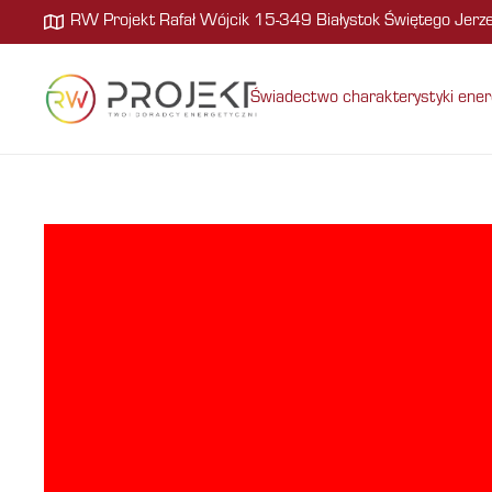
RW Projekt Rafał Wójcik 15-349 Białystok Świętego Jer
Świadectwo charakterystyki ener