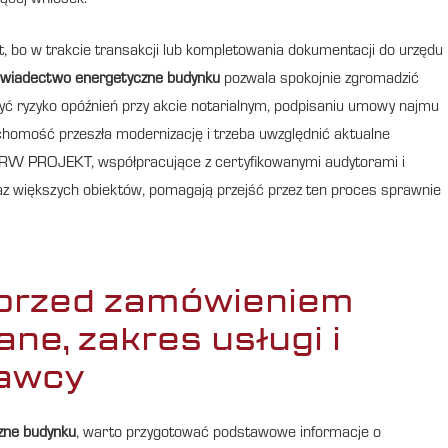
jącej wniosek.
 bo w trakcie transakcji lub kompletowania dokumentacji do urzędu
wiadectwo energetyczne budynku
pozwala spokojnie zgromadzić
zyć ryzyko opóźnień przy akcie notarialnym, podpisaniu umowy najmu
uchomość przeszła modernizację i trzeba uwzględnić aktualne
 jak RW PROJEKT, współpracujące z certyfikowanymi audytorami i
raz większych obiektów, pomagają przejść przez ten proces sprawnie
 przed zamówieniem
e, zakres usługi i
awcy
zne budynku
, warto przygotować podstawowe informacje o