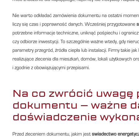
mieć znaczenie dla kupującego, najemcy lub instytucji rozpatru
Nie warto odkładać zamówienia dokumentu na ostatni moment,
liczy się czas i poprawność danych. Wcześniej przygotowane
s
potrzebne informacje techniczne, uniknąć pośpiechu i ogranic
czy odbiorze inwestycji. To szczególnie ważne wtedy, gdy nier
parametry przegród, źródła ciepła lub instalacji. Firmy takie
realizujące zlecenia dla mieszkań, domów, lokali użytkowych o
i zgodnie z obowiązującymi przepisami.
Na co zwrócić uwagę
dokumentu – ważne dan
doświadczenie wykon
Przed zleceniem dokumentu, jakim jest
swiadectwo energetyc