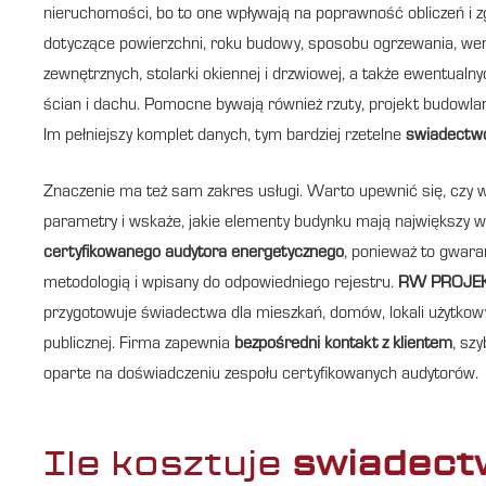
nieruchomości, bo to one wpływają na poprawność obliczeń i 
dotyczące powierzchni, roku budowy, sposobu ogrzewania, wenty
zewnętrznych, stolarki okiennej i drzwiowej, a także ewentualny
ścian i dachu. Pomocne bywają również rzuty, projekt budowlan
Im pełniejszy komplet danych, tym bardziej rzetelne
swiadectwo
Znaczenie ma też sam zakres usługi. Warto upewnić się, czy w
parametry i wskaże, jakie elementy budynku mają największy wpł
certyfikowanego audytora energetycznego
, ponieważ to gwara
metodologią i wpisany do odpowiedniego rejestru.
RW PROJE
przygotowuje świadectwa dla mieszkań, domów, lokali użytkow
publicznej. Firma zapewnia
bezpośredni kontakt z klientem
, szy
oparte na doświadczeniu zespołu certyfikowanych audytorów.
Ile kosztuje
swiadect