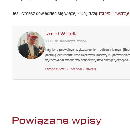
Jeśli chcesz dowiedzieć się więcej kliknij tutaj:
https://rwproje
Rafał Wójcik
1 363 opublikowanych wpisów
Inżynier z podwójnym wykształceniem politechnicznym (Bud
pracuję jako konstruktor i kierownik budowy z uprawnienia
wykonywania świadectw charakterystyki energetycznej od 200
Strona WWW
·
Facebook
·
LinkedIn
Powiązane wpisy