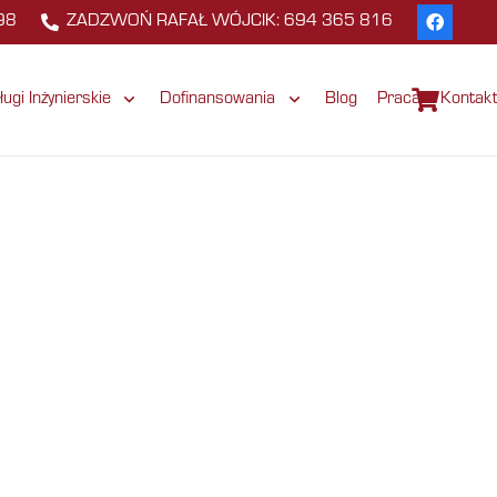
98
ZADZWOŃ RAFAŁ WÓJCIK: 694 365 816
ługi Inżynierskie
Dofinansowania
Blog
Praca
Kontak