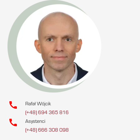
call
Rafał Wójcik
(+48) 694 365 816
call
Asystenci
(+48) 666 308 098