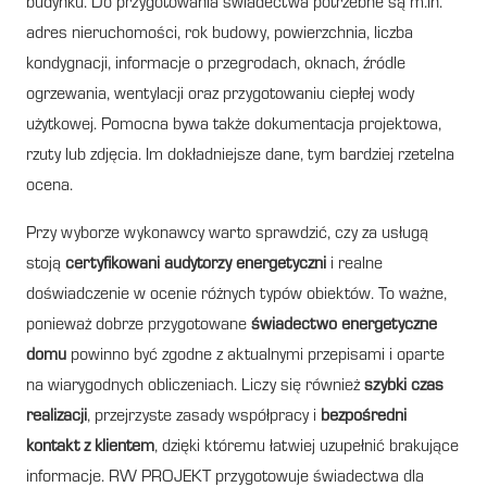
budynku. Do przygotowania świadectwa potrzebne są m.in.
adres nieruchomości, rok budowy, powierzchnia, liczba
kondygnacji, informacje o przegrodach, oknach, źródle
ogrzewania, wentylacji oraz przygotowaniu ciepłej wody
użytkowej. Pomocna bywa także dokumentacja projektowa,
rzuty lub zdjęcia. Im dokładniejsze dane, tym bardziej rzetelna
ocena.
Przy wyborze wykonawcy warto sprawdzić, czy za usługą
stoją
certyfikowani audytorzy energetyczni
i realne
doświadczenie w ocenie różnych typów obiektów. To ważne,
ponieważ dobrze przygotowane
świadectwo energetyczne
domu
powinno być zgodne z aktualnymi przepisami i oparte
na wiarygodnych obliczeniach. Liczy się również
szybki czas
realizacji
, przejrzyste zasady współpracy i
bezpośredni
kontakt z klientem
, dzięki któremu łatwiej uzupełnić brakujące
informacje. RW PROJEKT przygotowuje świadectwa dla