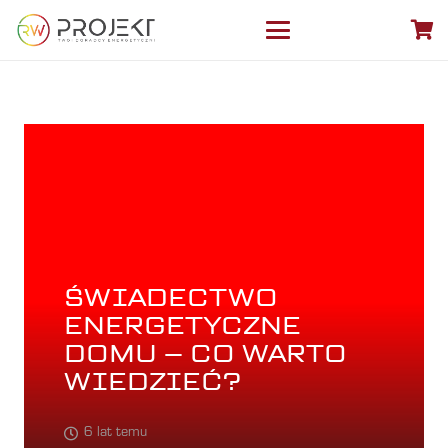
ŚWIADECTWO
ENERGETYCZNE
DOMU – CO WARTO
WIEDZIEĆ?
6 lat temu