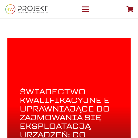
ŚWIADECTWO
KWALIFIKACYJNE E
UPRAWNIAJĄCE DO
ZAJMOWANIA SIĘ
EKSPLOATACJĄ
URZĄDZEŃ: CO