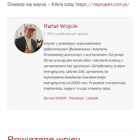
Dowiedz się więcej – Kliknij tutaj:
https://rwprojekt.com.pl/
Rafał Wójcik
1 364 opublikowanych wpisów
Inżynier z podwójnym wykształceniem
politechnicznym (Budownictwo i Inżynieria
Środowiska) ukończonym z wyróżnieniem. Od ponad
20 lat pracuję jako konstruktor i kierownik budowy z
uprawnieniami bez ograniczeń. Certyfikowany audytor
energetyczny, członek ZAE, uprawniony do
wykonywania świadectw charakterystyki
energetycznej od 2009 roku. Prywatnie maratończyk,
triathlonista, żeglarz i muzyk orkiestry dętej.
Strona WWW
·
Facebook
·
LinkedIn
Powiązane wpisy