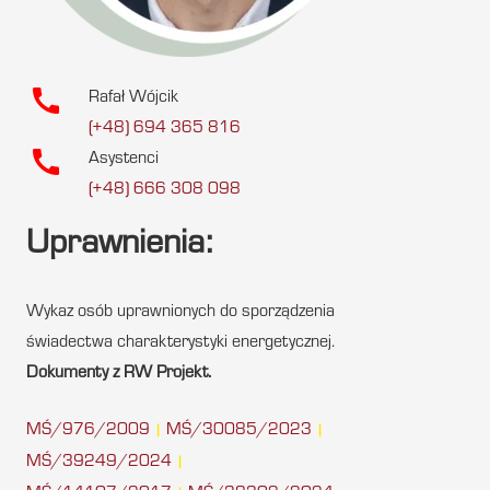
call
Rafał Wójcik
(+48) 694 365 816
call
Asystenci
(+48) 666 308 098
Uprawnienia:
Wykaz osób uprawnionych do sporządzenia
świadectwa charakterystyki energetycznej.
Dokumenty z RW Projekt.
MŚ/976/2009
MŚ/30085/2023
|
|
MŚ/39249/2024
|