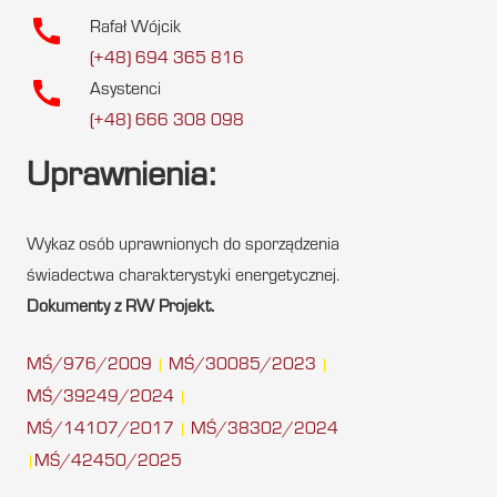
call
Rafał Wójcik
(+48) 694 365 816
call
Asystenci
(+48) 666 308 098
Uprawnienia:
Wykaz osób uprawnionych do sporządzenia
świadectwa charakterystyki energetycznej.
Dokumenty z RW Projekt.
MŚ/976/2009
MŚ/30085/2023
|
|
MŚ/39249/2024
|
MŚ/14107/2017
MŚ/38302/2024
|
MŚ/42450/2025
|