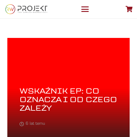
WSKAŹNIK EP: CO
OZNACZA I OD CZEGO
ZALEŻY
6 lat temu