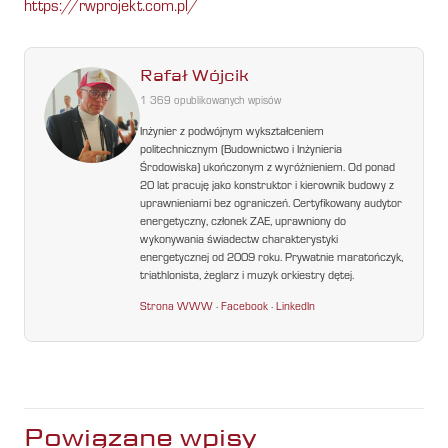
https://rwprojekt.com.pl/
Rafał Wójcik
1 369 opublikowanych wpisów
Inżynier z podwójnym wykształceniem
politechnicznym (Budownictwo i Inżynieria
Środowiska) ukończonym z wyróżnieniem. Od ponad
20 lat pracuję jako konstruktor i kierownik budowy z
uprawnieniami bez ograniczeń. Certyfikowany audytor
energetyczny, członek ZAE, uprawniony do
wykonywania świadectw charakterystyki
energetycznej od 2009 roku. Prywatnie maratończyk,
triathlonista, żeglarz i muzyk orkiestry dętej.
Strona WWW
·
Facebook
·
LinkedIn
Powiązane wpisy