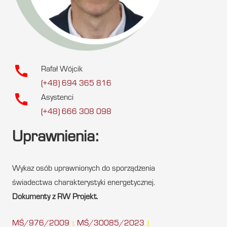
call
Rafał Wójcik
(+48) 694 365 816
call
Asystenci
(+48) 666 308 098
Uprawnienia:
Wykaz osób uprawnionych do sporządzenia
świadectwa charakterystyki energetycznej.
Dokumenty z RW Projekt.
MŚ/976/2009
MŚ/30085/2023
|
|