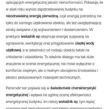
opisujących energetyczną jakość nieruchomości. Pokazuje, ile
w skali roku wynosi zapotrzebowanie budynku na
nieodnawialną energię pierwotną
, czyli energię potrzebną nie
tylko do samego użytkowania obiektu, ale też uwzględniającą
straty związane z jej wytworzeniem i dostarczeniem. W
praktyce
wskaźnik ep
obejmuje energię zużywaną na
ogrzewanie, wentylację oraz przygotowanie
ciepłej wody
użytkowej
, a w zależności od rodzaju obiektu także na
chłodzenie i oświetlenie. To właśnie dlatego ma tak duże
znaczenie w ocenie energetycznej: nie mówi wyłącznie o
komforcie cieplnym, ale o realnym obciążeniu środowiska i
jakości zastosowanych rozwiązań technicznych.
Parametr ten pojawia się w
świadectwie charakterystyki
energetycznej
i wpływa na ogólną ocenę efektywności
energetycznej budynku. Im niższy
wskaźnik ep
, tym lepiej
oceniana jest nieruchomość pod kątem energooszczędności