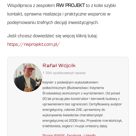
Współpraca z zespołem
RW PROJEKT
to z kolei szybki
kontakt, sprawna realizacja i praktyczne wsparcie w
podejmowaniu trafnych decyzji inwestycyjnych.
Jeśli chcesz dowiedzieć się więcej kliknij tutaj:
https://rwprojekt.com.pl/
Rafał Wójcik
1 394 opublikowanych wpisów
Inżynier z podwójnym wykształceniem
politechnicznym (Budownictwo i Inżynieria
Środowiska) ukończonym z wyróżnieniem. Od ponad
20 lat pracuję jako konstruktor i kierownik budowy z
uprawnieniami bez ograniczeń. Certyfikowany audytor
energetyczny, członek ZAE, uprawniony do
wykonywania świadectw charakterystyki
energetycznej od 2009 roku. Prywatnie maratończyk,
triathlonista, żeglarz i muzyk orkiestry dętej.
Strona WWW
·
Facebook
·
LinkedIn