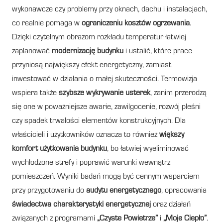
wykonawcze czy problemy przy oknach, dachu i instalacjach,
co realnie pomaga w
ograniczeniu kosztów ogrzewania
.
Dzięki czytelnym obrazom rozkładu temperatur łatwiej
zaplanować
modernizację budynku
i ustalić, które prace
przyniosą największy efekt energetyczny, zamiast
inwestować w działania o małej skuteczności. Termowizja
wspiera także
szybsze wykrywanie usterek
, zanim przerodzą
się one w poważniejsze awarie, zawilgocenie, rozwój pleśni
czy spadek trwałości elementów konstrukcyjnych. Dla
właścicieli i użytkowników oznacza to również
większy
komfort użytkowania budynku
, bo łatwiej wyeliminować
wychłodzone strefy i poprawić warunki wewnątrz
pomieszczeń. Wyniki badań mogą być cennym wsparciem
przy przygotowaniu do
audytu energetycznego
, opracowania
świadectwa charakterystyki energetycznej
oraz działań
związanych z programami
„Czyste Powietrze”
i
„Moje Ciepło”
.