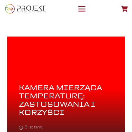
KAMERA MIERZĄCA
TEMPERATURĘ:
ZASTOSOWANIA I
KORZYŚCI
8 lat temu