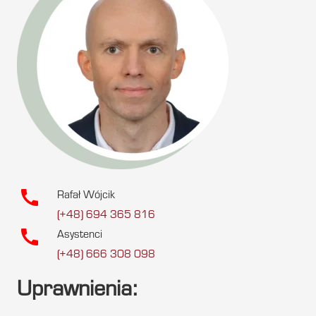
call
Rafał Wójcik
(+48) 694 365 816
call
Asystenci
(+48) 666 308 098
Uprawnienia: